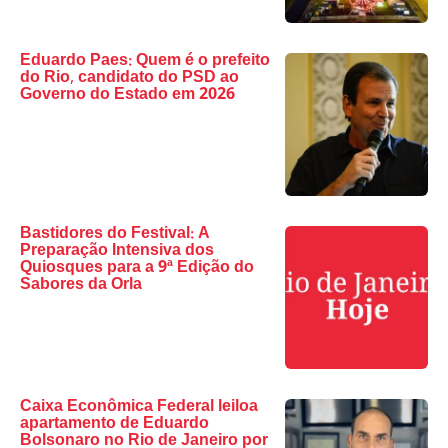
Eduardo Paes: Quem é o prefeito
do Rio, candidato do PSD ao
Governo do Estado em 2026
Bastidores do Festival: A
Preparação Intensiva dos
Quiosques para a 9ª Edição do
Sabores da Orla
Caixa Econômica Federal leiloa
apartamento de Eduardo
Bolsonaro no Rio de Janeiro por