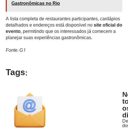
Gastronômicas no Rio
A lista completa de restaurantes participantes, cardápios
detalhados e endereços está disponível no
site oficial do
evento
, permitindo que os interessados já comecem a
planejar suas experiências gastronômicas.
Fonte: G1
Tags:
N
t
o
d
D
do