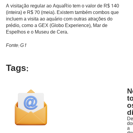
A visitação regular ao AquaRio tem o valor de R$ 140
(inteira) e R$ 70 (meia). Existem também combos que
incluem a visita ao aquário com outras atrações do
prédio, como a GEX (Globo Experience), Mar de
Espelhos e o Museu de Cera.
Fonte: G1
Tags:
N
t
o
d
D
do
a