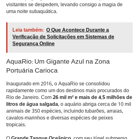
visitantes se despedem, levando consigo a magia de
uma noite subaquática.
Leia também:
O Que Acontece Durante a
Verificação de Solicitações em Sistemas de
Segurança Online
AquaRio: Um Gigante Azul na Zona
Portuária Carioca
Inaugurado em 2016, o AquaRio se consolidou
rapidamente como um dos destinos mais procurados do
Rio de Janeiro. Com
26 mil m² e mais de 4,5 milhões de
litros de água salgada
, o aquário abriga cerca de 10 mil
animais de 350 espécies, incluindo tubarões, arraias,
cavalos-marinhos e diversas espécies de peixes
tropicais.
O
Grande Tanque Oceânico
, com seu túnel submerso,