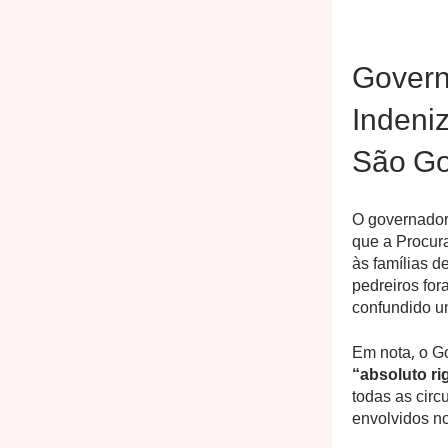
Govern
Indeni
São Go
O governador
que a Procura
às famílias d
pedreiros for
confundido u
Em nota, o G
“absoluto ri
todas as circ
envolvidos n