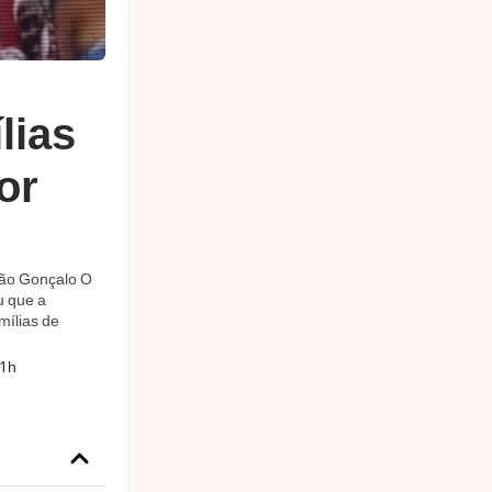
lias
or
São Gonçalo O
u que a
mílias de
01h