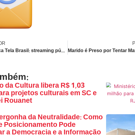
OR
Lula lança Tela Brasil: streaming público gratuito com mais de 550 obras para democratizar a cultura brasileira
ambém:
o da Cultura libera R$ 1,03
ara projetos culturais em SC e
ei Rouanet
ergonha da Neutralidade: Como
de Posicionamento Pode
ar a Democracia e a Informação