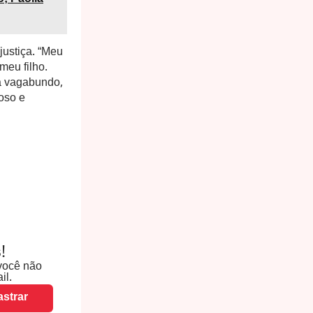
justiça. “Meu
meu filho.
ra vagabundo,
oso e
!
você não
il.
strar