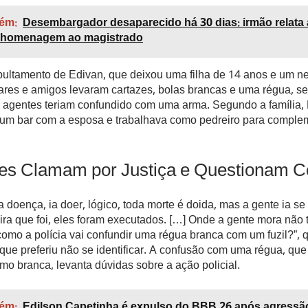
ém:
Desembargador desaparecido há 30 dias: irmão relata 
 homenagem ao magistrado
ultamento de Edivan, que deixou uma filha de 14 anos e um ne
iares e amigos levaram cartazes, bolas brancas e uma régua, s
s agentes teriam confundido com uma arma. Segundo a família,
 um bar com a esposa e trabalhava como pedreiro para comple
res Clamam por Justiça e Questionam 
 doença, ia doer, lógico, toda morte é doida, mas a gente ia se
ra que foi, eles foram executados. […] Onde a gente mora nã
 como a polícia vai confundir uma régua branca com um fuzil?”, 
 que preferiu não se identificar. A confusão com uma régua, que
o branca, levanta dúvidas sobre a ação policial.
ém:
Edilson Capetinha é expulso do BBB 26 após agressão