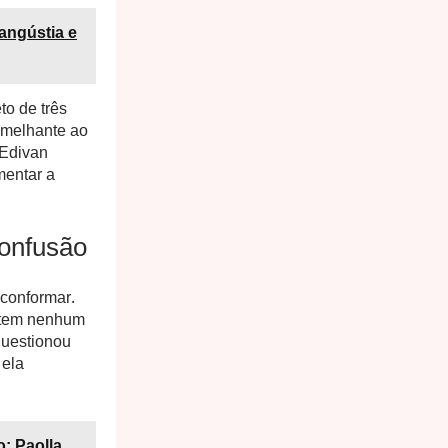
angústia e
to de três
emelhante ao
 Edivan
mentar a
Confusão
 conformar.
o tem nenhum
questionou
 ela
; Paolla