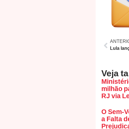
ANTERI
Veja t
Ministéri
milhão p
RJ via L
O Sem-V
a Falta 
Prejudic