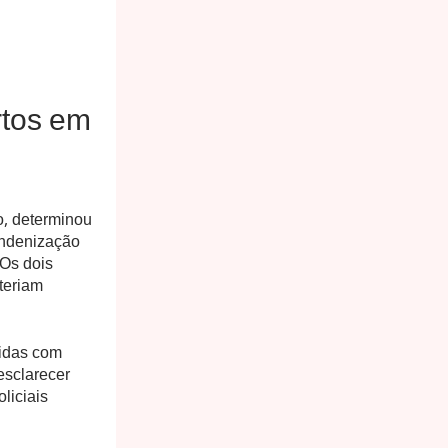
rtos em
o, determinou
indenização
 Os dois
 teriam
zidas com
 esclarecer
liciais