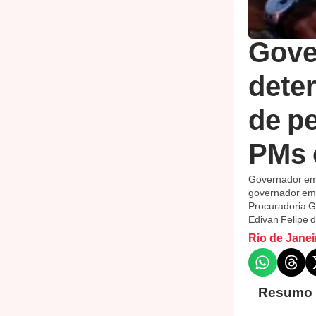
Gove
deter
de pe
PMs 
Governador em 
governador em 
Procuradoria Ge
Edivan Felipe d
Rio de Janei
Resumo