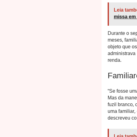
Leia tamb
missa em
Durante o sep
meses, famil
objeto que o
administrava
renda.
Familia
“Se fosse uma
Mas da manei
fuzil branco,
uma familiar,
descreveu com
Leia tamb