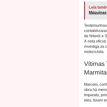
Leia tamb
Máquinas 
Testemunhas r
contabilizar
de Niterói e
A nota oficia
investiga as 
motocicleta.
Vítimas
Marmita
Marcelo, con
obra há meno
Imparato, pr
eles, foram 