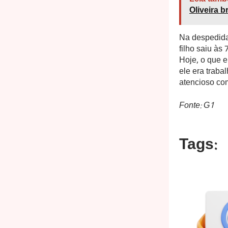
Oliveira b
Na despedida 
filho saiu às
Hoje, o que e
ele era trab
atencioso com
Fonte: G1
Tags: