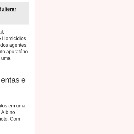
ulterar
l,
e Homicídios
 dos agentes.
to apuratório
m uma
entas e
untos em uma
 Albino
moto. Com