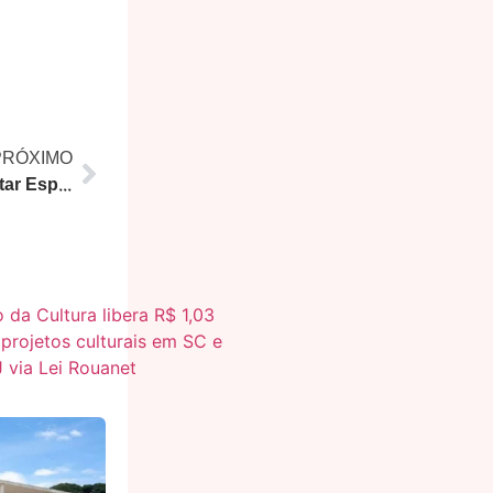
PRÓXIMO
Marido é Preso por Tentar Matar Esposa com ‘Chumbinho’ no RJ; Filha Também é Investigada