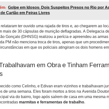
ém:
Golpe em Idosos: Dois Suspeitos Presos no Rio por Ad
de Cartão em Feiras Livres
elataram ter ouvido uma rajada de tiros e, ao chegarem ao loca
am mais de 30 cápsulas de munição deflagradas. A Delegacia d
 São Gonçalo (DHNSG) realizou a perícia e apreendeu as armas
l da PM não menciona troca de tiros, apenas que um procedimen
circunstâncias em que os policiais atingiram os dois homens e
 Trabalhavam em Obra e Tinham Ferram
s
hecido como Celinho, e Edivan eram vizinhos e trabalhavam j
s de uma semana. Eles foram mortos a tiros na Avenida Doutor
incipal via do bairro, logo após saírem de casa em uma mesma 
encontradas
marmitas e ferramentas de trabalho
.