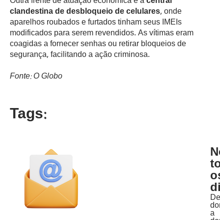
Outra frente de atuação econômica é a
central
clandestina de desbloqueio de celulares
, onde
aparelhos roubados e furtados tinham seus IMEIs
modificados para serem revendidos. As vítimas eram
coagidas a fornecer senhas ou retirar bloqueios de
segurança, facilitando a ação criminosa.
Fonte: O Globo
Tags:
N
t
o
d
D
do
a