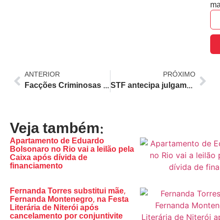
ma
ANTERIOR
PRÓXIMO
Facções Criminosas Elevam Tensão em Copacabana e Leme com Disputa por Tráfico e Comércio Ilegal na Orla
STF antecipa julgamento sobre eleição indireta para governador do Rio de Janeiro em 19 de agosto
Veja também:
Apartamento de Eduardo
Bolsonaro no Rio vai a leilão pela
Caixa após dívida de
financiamento
Fernanda Torres substitui mãe,
Fernanda Montenegro, na Festa
Literária de Niterói após
cancelamento por conjuntivite