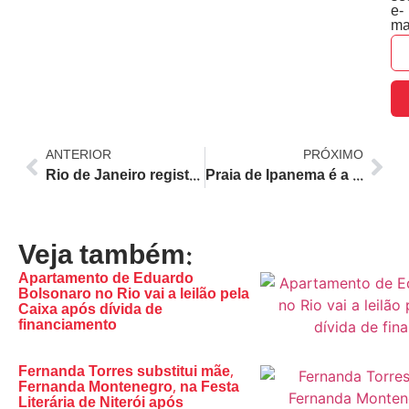
e-
ma
ANTERIOR
PRÓXIMO
Rio de Janeiro registra mais que o dobro de buscas por hospedagem após confirmação de show de Shakira em maio
Praia de Ipanema é a única brasileira no Prêmio Travellers’ Choice da Tripadvisor em 2024
Veja também:
Apartamento de Eduardo
Bolsonaro no Rio vai a leilão pela
Caixa após dívida de
financiamento
Fernanda Torres substitui mãe,
Fernanda Montenegro, na Festa
Literária de Niterói após