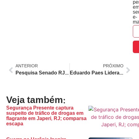
pe
e
se
e-
ma
ANTERIOR
PRÓXIMO
Pesquisa Senado RJ: Benedita lidera, enquanto Jordy e Portinho aparecem distantes do topo após saída de Cláudio Castro
Eduardo Paes Lidera Pesquisa para Governo do RJ com 48,3%, Douglas Ruas e Garotinho Empatam Tecnicamente na Segunda Posição
Veja também:
Segurança Presente captura
suspeito de tráfico de drogas em
flagrante em Japeri, RJ; comparsa
escapa