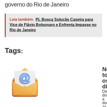
governo do Rio de Janeiro
Leia também:
PL Busca Solução Caseira para
Vice de Flávio Bolsonaro e Enfrenta Impasse no
Rio de Janeiro
Tags:
N
t
o
d
D
do
a
do