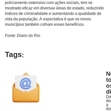
policiamento ostensivo com ações sociais, tem se
mostrado eficaz em diversas áreas do estado, reduzindo
índices de criminalidade e aumentando a qualidade de
vida da população. A expectativa é que os novos
municípios também colham esses benefícios.
Fonte: Diario do Rio
Tags:
N
t
o
d
D
do
a
do