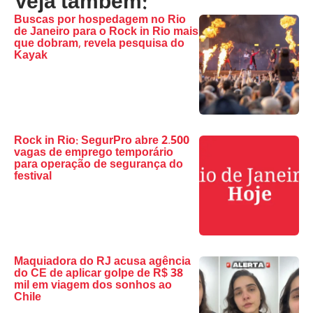
Veja também:
Buscas por hospedagem no Rio
de Janeiro para o Rock in Rio mais
que dobram, revela pesquisa do
Kayak
Rock in Rio: SegurPro abre 2.500
vagas de emprego temporário
para operação de segurança do
festival
Maquiadora do RJ acusa agência
do CE de aplicar golpe de R$ 38
mil em viagem dos sonhos ao
Chile