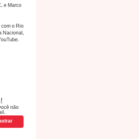
C, e Marco
o com o Rio
a Nacional,
 YouTube.
!
você não
il.
strar