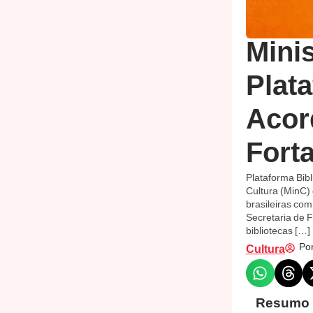
Minis
Plat
Acor
Forta
Plataforma Bib
Cultura (MinC) 
brasileiras co
Secretaria de F
bibliotecas […]
Por
Cultura
Resumo