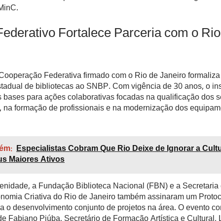
MinC.
ederativo Fortalece Parceria com o Rio
Cooperação Federativa firmado com o Rio de Janeiro formaliza
stadual de bibliotecas ao SNBP. Com vigência de 30 anos, o in
 bases para ações colaborativas focadas na qualificação dos s
s, na formação de profissionais e na modernização dos equipa
ém:
Especialistas Cobram Que Rio Deixe de Ignorar a Cul
s Maiores Ativos
lenidade, a Fundação Biblioteca Nacional (FBN) e a Secretaria
onomia Criativa do Rio de Janeiro também assinaram um Protoc
a o desenvolvimento conjunto de projetos na área. O evento c
de Fabiano Piúba, Secretário de Formação Artística e Cultural, L