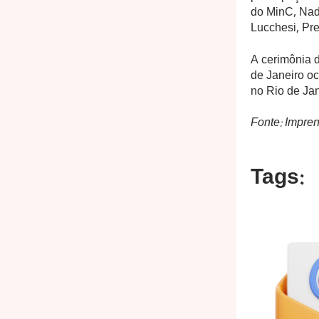
do MinC, Nad
Lucchesi, Pr
A cerimônia 
de Janeiro o
no Rio de Ja
Fonte: Impren
Tags: