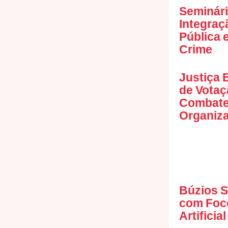
Seminári
Integraç
Pública 
Crime
Justiça E
de Votaç
Combater
Organiz
Búzios S
com Foco
Artificia