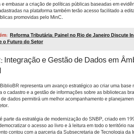
 e embasar a criação de políticas públicas baseadas em evidên
adastradas na plataforma também terão acesso facilitado a edita
licas promovidas pelo MinC.
ém:
Reforma Tributária: Painel no Rio de Janeiro Discute I
e o Futuro do Setor
R: Integração e Gestão de Dados em Âmb
l
 BiblioBR representa um avanço estratégico ao criar uma base 
a o cadastro e a gestão de informações sobre as bibliotecas bra
o de dados permitirá um melhor acompanhamento e planejamen
etor.
 é parte da estratégia de modernização do SNBP, criado em 19
emocratizar o acesso ao livro e à leitura em todo o território na
nto contou com a parceria da Subsecretaria de Tecnologia da 