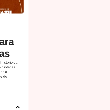
ara
cas
nistério da
ibliotecas
 pela
es de