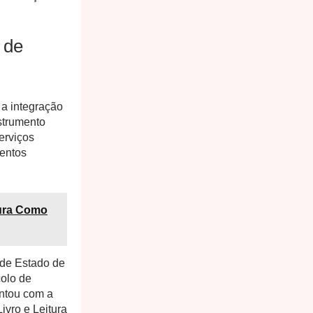
 de
 a integração
strumento
erviços
mentos
tura Como
 de Estado de
olo de
ontou com a
ivro e Leitura