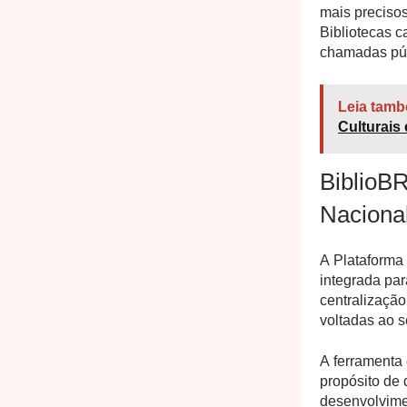
mais precisos
Bibliotecas c
chamadas púb
Leia tamb
Culturais 
BiblioB
Naciona
A Plataforma
integrada par
centralizaçã
voltadas ao s
A ferramenta
propósito de d
desenvolvime