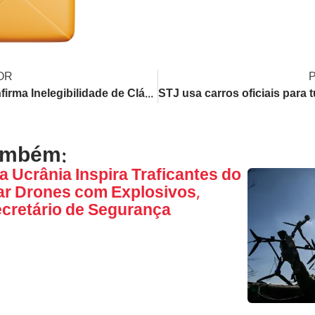
OR
TSE Confirma Inelegibilidade de Cláudio Castro até 2030 Após Negar Recursos
ambém:
a Ucrânia Inspira Traficantes do
ar Drones com Explosivos,
ecretário de Segurança