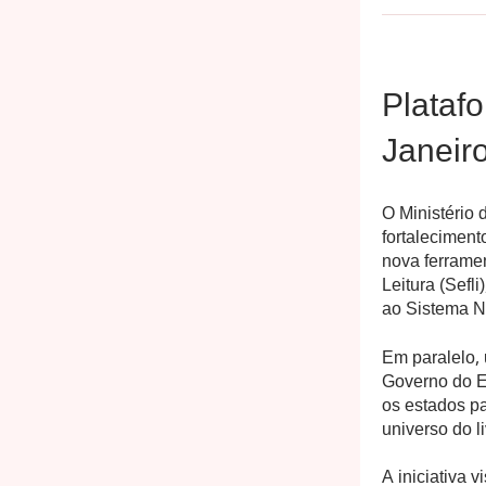
Plataf
Janeir
O Ministério 
fortaleciment
nova ferramen
Leitura (Sefl
ao Sistema N
Em paralelo,
Governo do Es
os estados pa
universo do liv
A iniciativa 