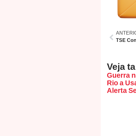
ANTERI
Veja t
Guerra n
Rio a Us
Alerta S