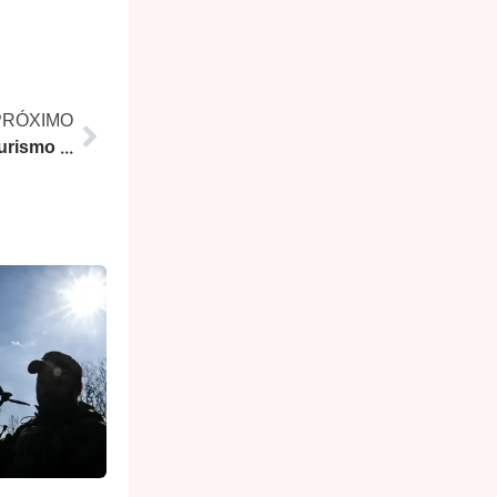
PRÓXIMO
STJ usa carros oficiais para turismo de convidados estrangeiros no Rio de Janeiro em evento sobre ética judicial