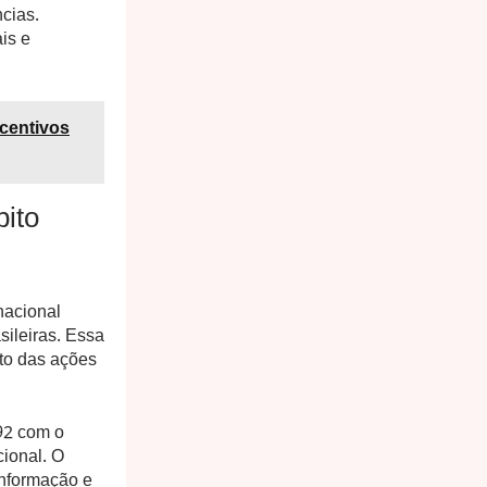
cias.
is e
ncentivos
ito
nacional
sileiras. Essa
to das ações
92 com o
cional. O
Informação e