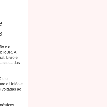
e
s
ão e o
iblioBR. A
al, Livro e
e associadas
C e o
ntre a União e
s voltadas ao
gnósticos