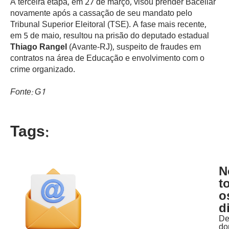
A terceira etapa, em 27 de março, visou prender Bacellar
novamente após a cassação de seu mandato pelo
Tribunal Superior Eleitoral (TSE). A fase mais recente,
em 5 de maio, resultou na prisão do deputado estadual
Thiago Rangel
(Avante-RJ), suspeito de fraudes em
contratos na área de Educação e envolvimento com o
crime organizado.
Fonte: G1
Tags:
N
t
o
d
D
do