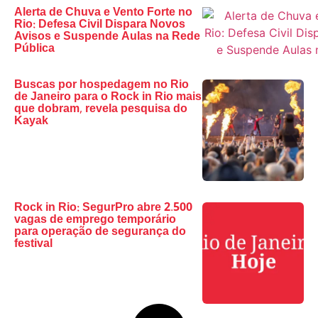
Alerta de Chuva e Vento Forte no
Rio: Defesa Civil Dispara Novos
Avisos e Suspende Aulas na Rede
Pública
Buscas por hospedagem no Rio
de Janeiro para o Rock in Rio mais
que dobram, revela pesquisa do
Kayak
Rock in Rio: SegurPro abre 2.500
vagas de emprego temporário
para operação de segurança do
festival