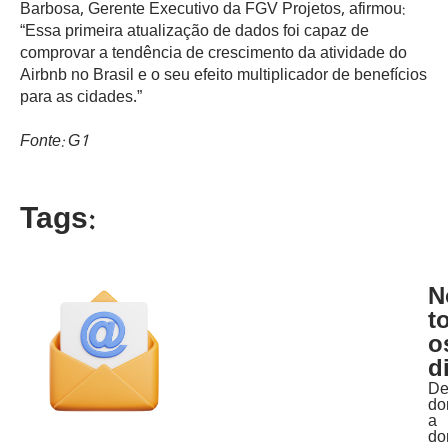
Barbosa, Gerente Executivo da FGV Projetos, afirmou:
“Essa primeira atualização de dados foi capaz de
comprovar a tendência de crescimento da atividade do
Airbnb no Brasil e o seu efeito multiplicador de benefícios
para as cidades.”
Fonte: G1
Tags:
N
t
o
d
D
do
a
do