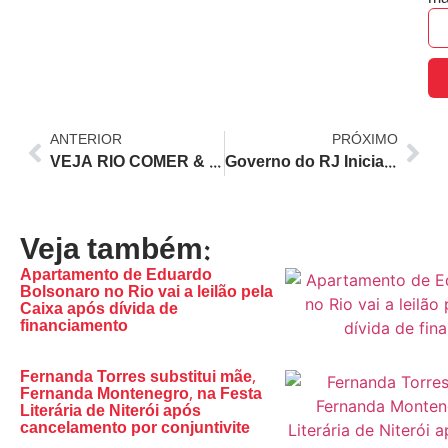
ANTERIOR
PRÓXIMO
VEJA RIO COMER & BEBER 2026: Conheça os Vencedores da 30ª Edição da Premiação Gastronômica Carioca
Governo do RJ Inicia Ofensiva Contra Sete Empresas de Ricardo Magro, Identificado Como ‘Maior Devedor do País’
Veja também:
Apartamento de Eduardo
Bolsonaro no Rio vai a leilão pela
Caixa após dívida de
financiamento
Fernanda Torres substitui mãe,
Fernanda Montenegro, na Festa
Literária de Niterói após
cancelamento por conjuntivite