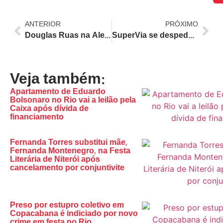
ANTERIOR
PRÓXIMO
Douglas Ruas na Alerj: Pacote de CPIs e Novas Leis Moldam o Cenário Político do Rio
SuperVia se despede: Última viagem dos trens do Rio após 27 anos marca fim de era com problemas crônicos
Veja também:
Apartamento de Eduardo
Bolsonaro no Rio vai a leilão pela
Caixa após dívida de
financiamento
Fernanda Torres substitui mãe,
Fernanda Montenegro, na Festa
Literária de Niterói após
cancelamento por conjuntivite
Preso por estupro coletivo em
Copacabana é indiciado por novo
crime em festa no Rio