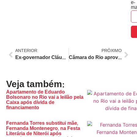
e-
ma
ANTERIOR
PRÓXIMO
Ex-governador Cláudio Castro é investigado por desvios milionários que afetam mendigos, aposentados e pagadores de impostos no Rio
Câmara do Rio aprova projeto para preservação e difusão da cultura evangélica no município
Veja também:
Apartamento de Eduardo
Bolsonaro no Rio vai a leilão pela
Caixa após dívida de
financiamento
Fernanda Torres substitui mãe,
Fernanda Montenegro, na Festa
Literária de Niterói após