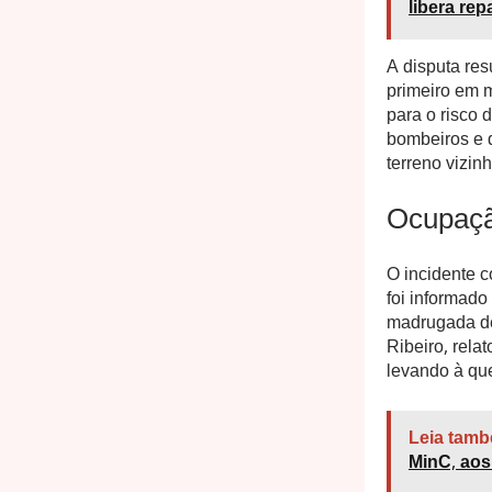
libera rep
A disputa res
primeiro em 
para o risco 
bombeiros e 
terreno vizin
Ocupaçã
O incidente 
foi informado
madrugada de 
Ribeiro, rela
levando à qu
Leia tamb
MinC, aos