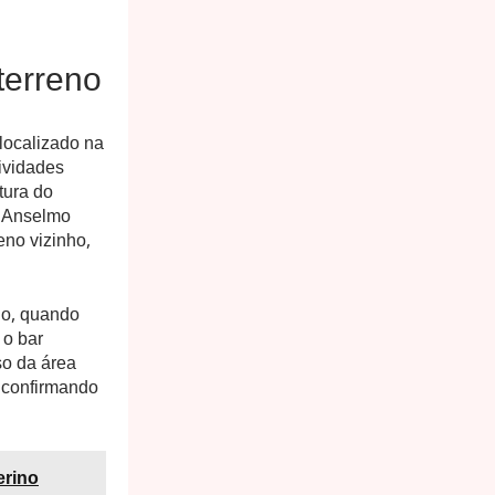
terreno
 localizado na
ividades
tura do
é Anselmo
eno vizinho,
no, quando
 o bar
so da área
s confirmando
erino