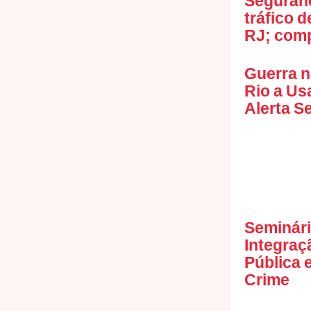
Seguranç
tráfico 
RJ; com
Guerra n
Rio a Us
Alerta S
Seminári
Integraç
Pública 
Crime