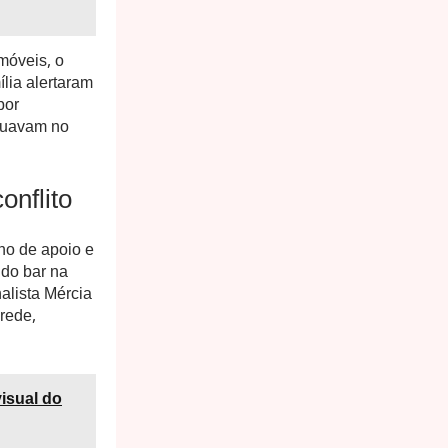
móveis, o
lia alertaram
por
atuavam no
nflito
no de apoio e
 do bar na
alista Mércia
arede,
visual do