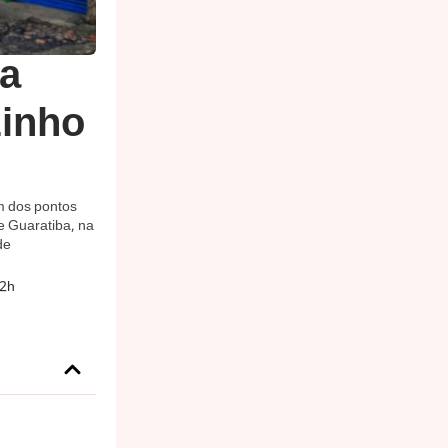
ba
zinho
m dos pontos
de Guaratiba, na
de
32h