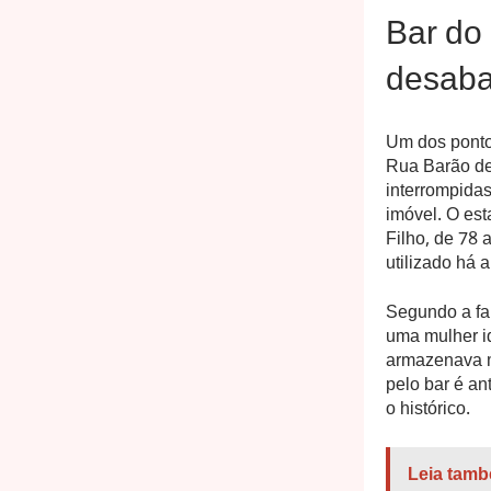
Bar do
desaba
Um dos pontos
Rua Barão de 
interrompida
imóvel. O es
Filho, de 78 
utilizado há 
Segundo a fa
uma mulher id
armazenava m
pelo bar é an
o histórico.
Leia tamb