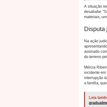
A situação s
desabafar: “S
materiais, um
Disputa 
Na ação judic
apresentando
assinado com 
do terreno p
Mércia Ribeir
incidente em
interrupção 
a família, qu
Leia tamb
gradualme