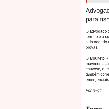
Advogado
para ris
O advogado d
terreno e a s
sido negado e
provas.
O arquiteto R
movimentação 
chuvoso, aume
também corre 
emergenciais
Fonte: g1