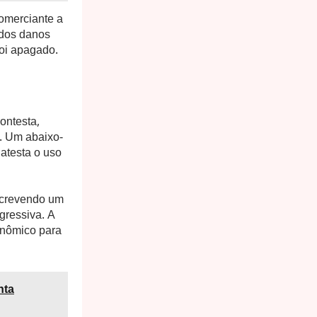
omerciante a
 dos danos
foi apagado.
ontesta,
. Um abaixo-
atesta o uso
escrevendo um
gressiva. A
onômico para
nta