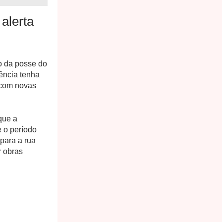
alerta
o da posse do
ência tenha
a com novas
que a
e o período
para a rua
r obras