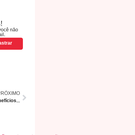
!
você não
il.
strar
PRÓXIMO
Governo do Rio Prorroga Benefícios Fiscais Essenciais Até o Fim de 2024 para Impulsionar a Economia