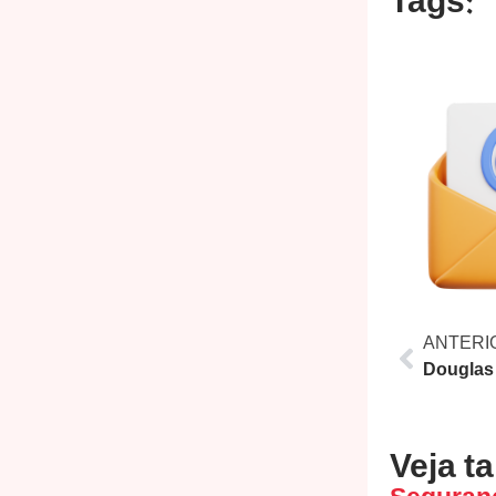
Tags:
ANTERI
Veja t