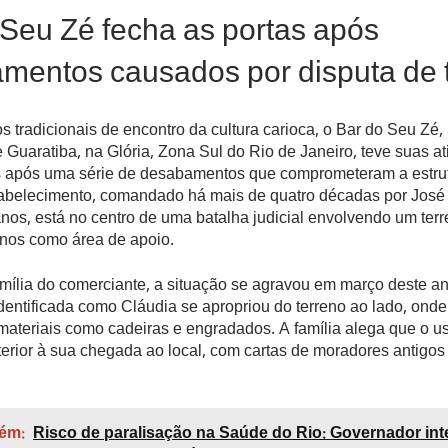
 Seu Zé fecha as portas após
mentos causados por disputa de 
 tradicionais de encontro da cultura carioca, o Bar do Seu Zé,
Guaratiba, na Glória, Zona Sul do Rio de Janeiro, teve suas at
s após uma série de desabamentos que comprometeram a estru
tabelecimento, comandado há mais de quatro décadas por Jos
anos, está no centro de uma batalha judicial envolvendo um terr
anos como área de apoio.
mília do comerciante, a situação se agravou em março deste a
entificada como Cláudia se apropriou do terreno ao lado, onde
ateriais como cadeiras e engradados. A família alega que o u
terior à sua chegada ao local, com cartas de moradores antigo
ém:
Risco de paralisação na Saúde do Rio: Governador int