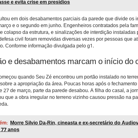
asse e evita crise em presídios
ultou em dois desabamentos parciais da parede que divide os i
março e o segundo em junho. Engenheiros contratados pela famí
de colapso da estrutura, e sinalizações de interdição instaladas 
defesa civil foram removidas diversas vezes por pessoas que 
ho. Conforme informação divulgada pelo g1.
o e desabamentos marcam o início do co
começou quando Seu Zé encontrou um portão instalado no terre
 sobre a apropriação da área. Poucas horas após o fechamento
27 de março, parte da parede desabou. A filha do casal, a jorn
tou que a obra irregular no terreno vizinho causou pressão na p
eda.
ém:
Morre Silvio Da-Rin, cineasta e ex-secretário do Audio
 77 anos