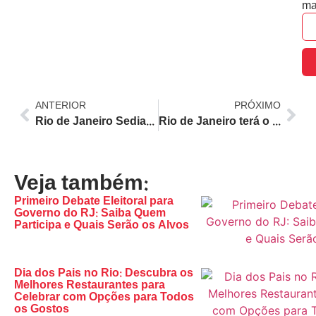
ma
ANTERIOR
PRÓXIMO
Rio de Janeiro Sediará a Primeira Edição Latino-Americana do Chefs Week em 2026 com Chefs Estrelados e Experiências Gastronômicas
Rio de Janeiro terá o menor crescimento do PIB em 2026, aponta relatório do Santander
Veja também:
Primeiro Debate Eleitoral para
Governo do RJ: Saiba Quem
Participa e Quais Serão os Alvos
Dia dos Pais no Rio: Descubra os
Melhores Restaurantes para
Celebrar com Opções para Todos
os Gostos