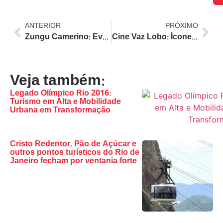
ANTERIOR
PRÓXIMO
Zungu Camerino: Evento Gratuito Celebra Cultura Afro-Brasileira com Angu e Música no Rio
Cine Vaz Lobo: Ícone da Zona Norte do Rio será desapropriado e transformado em centro cultural multifuncional
Veja também:
Legado Olímpico Rio 2016:
Turismo em Alta e Mobilidade
Urbana em Transformação
Cristo Redentor, Pão de Açúcar e
outros pontos turísticos do Rio de
Janeiro fecham por ventania forte