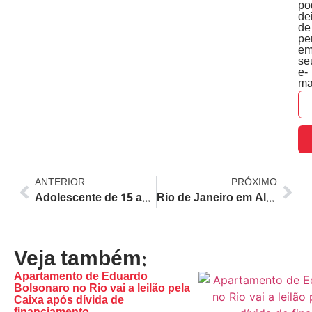
po
de
de
pe
e
se
e-
ma
ANTERIOR
PRÓXIMO
Adolescente de 15 anos atingido por granada de drone do tráfico segue estável em hospital do Rio de Janeiro
Rio de Janeiro em Alerta: Previsão Indica Céu Nublado e Chuva Fraca Durante Toda a Semana
Veja também:
Apartamento de Eduardo
Bolsonaro no Rio vai a leilão pela
Caixa após dívida de