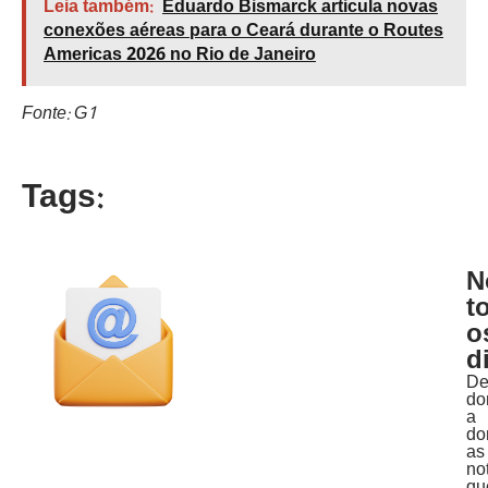
Leia também:
Eduardo Bismarck articula novas
conexões aéreas para o Ceará durante o Routes
Americas 2026 no Rio de Janeiro
Fonte: G1
Tags:
N
t
o
d
D
do
a
do
as
no