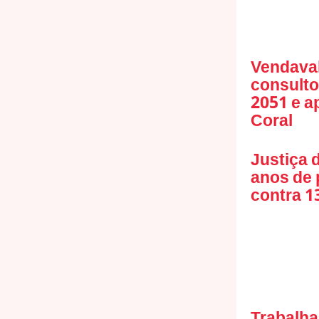
Vendaval
consulto
2051 e a
Coral
Justiça 
anos de 
contra 13