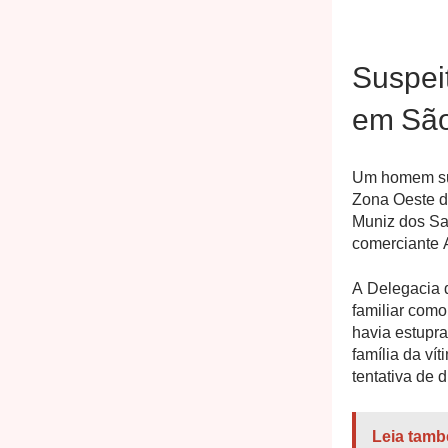
Suspei
em São
Um homem susp
Zona Oeste do
Muniz dos San
comerciante 
A Delegacia d
familiar como
havia estupra
família da v
tentativa de d
Leia tamb