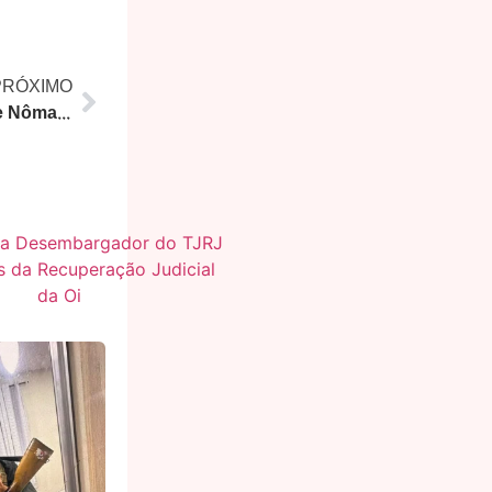
PRÓXIMO
Dolarização do Rio: Turistas e Nômades Digitais Elevam Aluguéis e Expulsam Moradores de Bairros Nobres