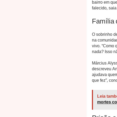
bairro em que
falecido, sai
Família 
O sobrinho d
na comunidad
vivo. “Como q
nada? Isso nã
Március Alyss
descreveu An
ajudava quem 
que fez”, conc
Leia tamb
mortes co