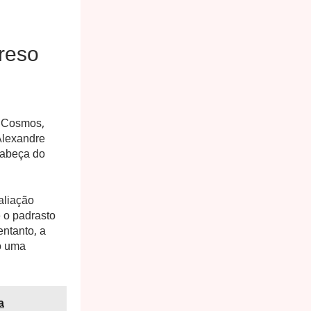
reso
e Cosmos,
 Alexandre
cabeça do
aliação
 o padrasto
entanto, a
o uma
a