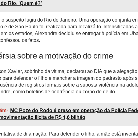
 do Rio: 'Quem é?'
 o suspeito fugiu do Rio de Janeiro. Uma operação conjunta en
io e de São Paulo foi realizada para localizá-lo. Intensificadas
dem os estados, Alexandre decidiu se entregar à polícia em Ub
onfessou os fatos.
rsia sobre a motivação do crime
on Xavier, sobrinho da vítima, declarou ao DIA que a alegação
 para defender o filho e manchar a imagem do padrasto após s
usência de registros formais sobre a suposta violência na adol
ndre, como boletins de ocorrência ou corpo de delito.
ém:
MC Poze do Rodo é preso em operação da Polícia Fed
movimentação ilícita de R$ 1,6 bilhão
entativa de difamação. Para defender o filho, a mãe está invent