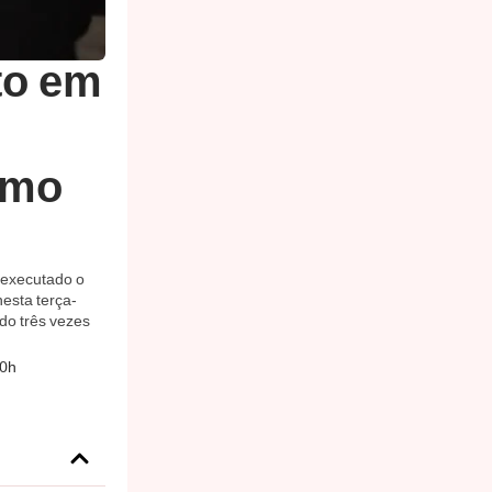
to em
omo
 executado o
nesta terça-
do três vezes
30h