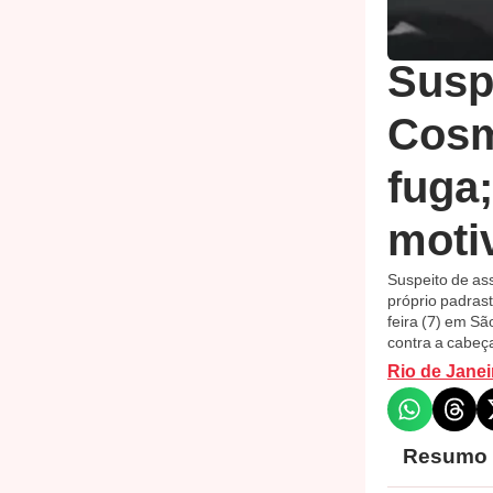
Susp
Cosm
fuga
moti
Suspeito de as
próprio padrast
feira (7) em Sã
contra a cabeç
Rio de Janei
Resumo