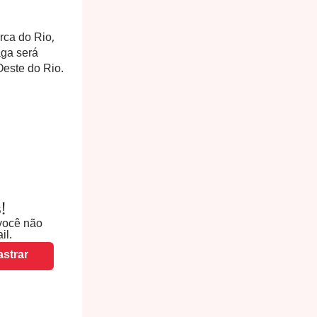
rca do Rio,
aga será
Oeste do Rio.
!
você não
il.
strar