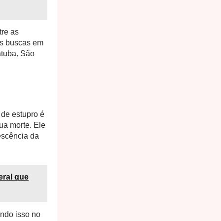
tre as
 as buscas em
atuba, São
 de estupro é
ua morte. Ele
escência da
eral que
ando isso no