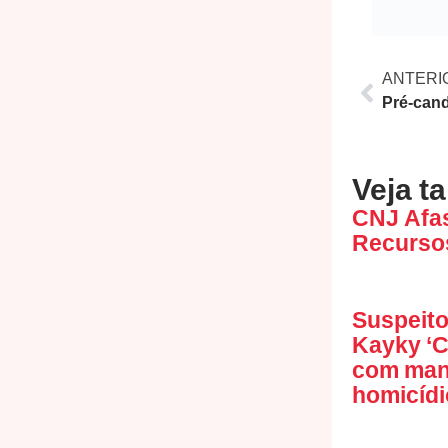
ANTERI
Veja t
CNJ Afa
Recursos
Suspeito
Kayky ‘C
com mand
homicídi