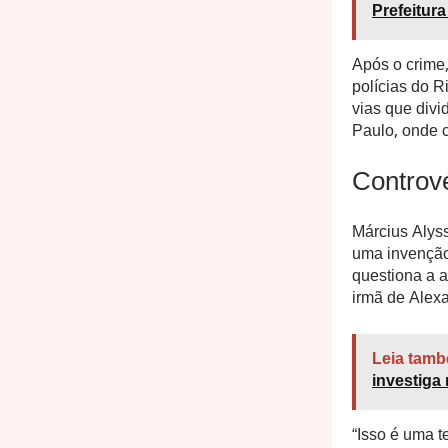
Prefeitura
Após o crime,
polícias do R
vias que divi
Paulo, onde c
Contrové
Március Alyss
uma invenção
questiona a a
irmã de Alexa
Leia tamb
investiga 
“Isso é uma t