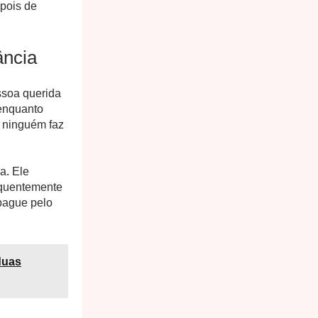
epois de
ância
ssoa querida
enquanto
e ninguém faz
a. Ele
equentemente
 pague pelo
duas