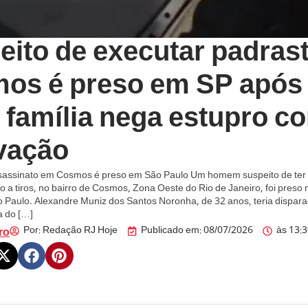
eito de executar padras
os é preso em SP após
; família nega estupro c
vação
sassinato em Cosmos é preso em São Paulo Um homem suspeito de ter
o a tiros, no bairro de Cosmos, Zona Oeste do Rio de Janeiro, foi preso 
o Paulo. Alexandre Muniz dos Santos Noronha, de 32 anos, teria dispara
a do […]
Por:
Redação RJ Hoje
Publicado em:
08/07/2026
às
13:
ro