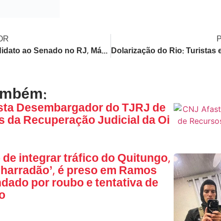
OR
Pré-candidato ao Senado no RJ, Márcio Canella é preso pela PF com fuzil e suspeita de lavagem de R$ 7,6 bi
ambém:
sta Desembargador do TJRJ de
 da Recuperação Judicial da Oi
 de integrar tráfico do Quitungo,
harradão’, é preso em Ramos
ado por roubo e tentativa de
o