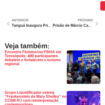
ANTERIOR
PRÓXIMO
Tanguá Inaugura Primeira Base do Segurança Presente; Mais 4 Cidades Fluminenses Recebem Reforço Policial em Julho
Prisão de Márcio Canella: Crise se Aprofunda no Palanque de Flávio Bolsonaro no Rio de Janeiro
Veja também:
Encontro Fluminense FBHA em
Teresópolis: 400 participantes
debatem e fortalecem o turismo
regional
Grupo Liquidificador estreia
“Frankenstein de Mary Shelley” no
CCBB RJ com reinterpretação
contemporânea