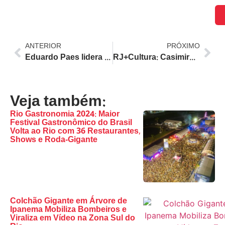
ANTERIOR
PRÓXIMO
Eduardo Paes lidera pesquisa para governo do RJ e mira vitória em primeiro turno com 54,2%
RJ+Cultura: Casimiro de Abreu recebe oficinas gratuitas de teatro, dança e música em 11 polos
Veja também:
Rio Gastronomia 2024: Maior
Festival Gastronômico do Brasil
Volta ao Rio com 36 Restaurantes,
Shows e Roda-Gigante
Colchão Gigante em Árvore de
Ipanema Mobiliza Bombeiros e
Viraliza em Vídeo na Zona Sul do