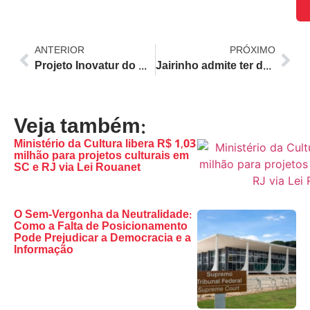
ANTERIOR
PRÓXIMO
Projeto Inovatur do Rio de Janeiro Inicia Nova Fase Focada no Turismo de Favela com o Morro da Providência
Jairinho admite ter dado ‘bandas’ em Henry Borel, mas nega agressões e tortura
Veja também:
Ministério da Cultura libera R$ 1,03
milhão para projetos culturais em
SC e RJ via Lei Rouanet
O Sem-Vergonha da Neutralidade:
Como a Falta de Posicionamento
Pode Prejudicar a Democracia e a
Informação