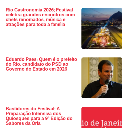
Rio Gastronomia 2026: Festival
celebra grandes encontros com
chefs renomados, música e
atrações para toda a família
Eduardo Paes: Quem é o prefeito
do Rio, candidato do PSD ao
Governo do Estado em 2026
Bastidores do Festival: A
Preparação Intensiva dos
Quiosques para a 9ª Edição do
Sabores da Orla