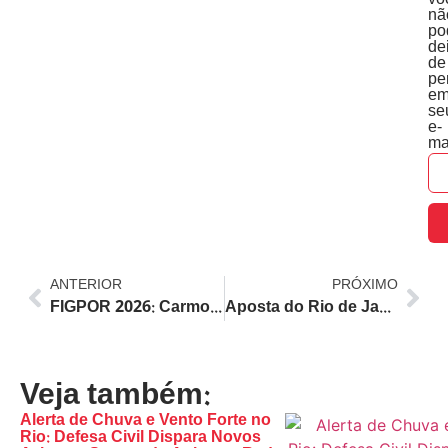
vo
nã
po
de
de
pe
e
se
e-
ma
ANTERIOR
PRÓXIMO
FIGPOR 2026: Carmo-RJ Confirma Nayara Azevedo, Marvilla e Grandes Atrações em Festival de Música, Gastronomia e Cultura
Aposta do Rio de Janeiro Acerta Lotofácil e Leva R$ 1,9 Milhão no Concurso 3728
Veja também:
Alerta de Chuva e Vento Forte no
Rio: Defesa Civil Dispara Novos