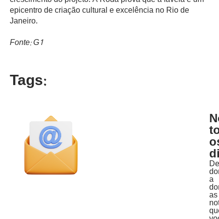
crescimento do projeto. A Roda prova que a favela é um
epicentro de criação cultural e excelência no Rio de
Janeiro.
Fonte: G1
Tags:
N
t
o
d
D
do
a
do
as
no
qu