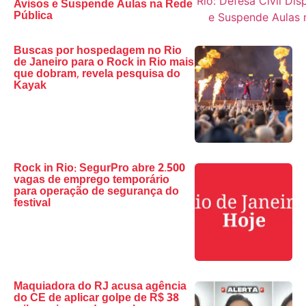
Avisos e Suspende Aulas na Rede
Pública
Buscas por hospedagem no Rio
de Janeiro para o Rock in Rio mais
que dobram, revela pesquisa do
Kayak
Rock in Rio: SegurPro abre 2.500
vagas de emprego temporário
para operação de segurança do
festival
Maquiadora do RJ acusa agência
do CE de aplicar golpe de R$ 38