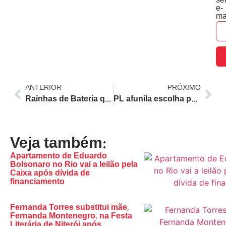
se
e-
ma
ANTERIOR
PRÓXIMO
Rainhas de Bateria que Brilham no Desfile das Campeãs do Carnaval 2026: Retornos e Reinados na Sapucaí
PL afunila escolha para sucessão de Cláudio Castro no Rio: Douglas Ruas e Felipe Curi são os cotados
Veja também:
Apartamento de Eduardo
Bolsonaro no Rio vai a leilão pela
Caixa após dívida de
financiamento
Fernanda Torres substitui mãe,
Fernanda Montenegro, na Festa
Literária de Niterói após