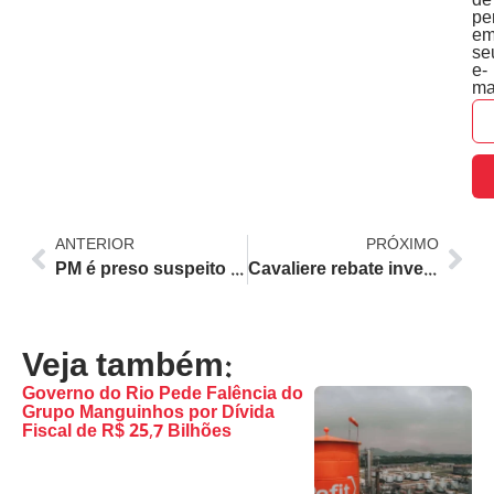
de
pe
e
se
e-
ma
ANTERIOR
PRÓXIMO
PM é preso suspeito de matar amante da esposa no Rio de Janeiro; veja repercussão
Cavaliere rebate investigação do MPRJ sobre fim do pagamento em dinheiro nos ônibus do Rio
Veja também:
Governo do Rio Pede Falência do
Grupo Manguinhos por Dívida
Fiscal de R$ 25,7 Bilhões