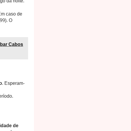
go da noite.
 Em caso de
99). O
ubar Cabos
o
. Esperam-
eríodo.
lidade de