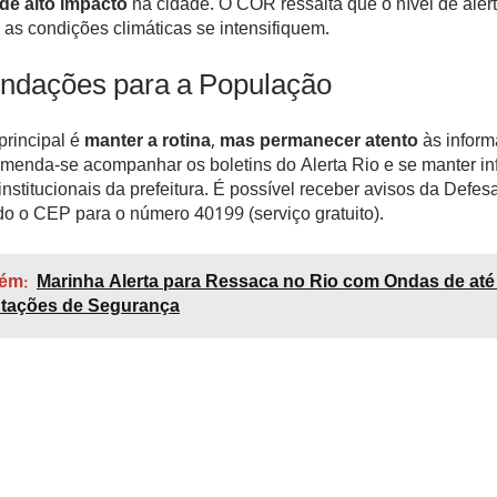
de alto impacto
na cidade. O COR ressalta que o nível de aler
 as condições climáticas se intensifiquem.
dações para a População
principal é
manter a rotina, mas permanecer atento
às infor
comenda-se acompanhar os boletins do Alerta Rio e se manter i
institucionais da prefeitura. É possível receber avisos da Defesa
o o CEP para o número 40199 (serviço gratuito).
ém:
Marinha Alerta para Ressaca no Rio com Ondas de até
ntações de Segurança