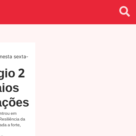
gio 2
aios
tações
entrou em
Resiliência da
da a forte,