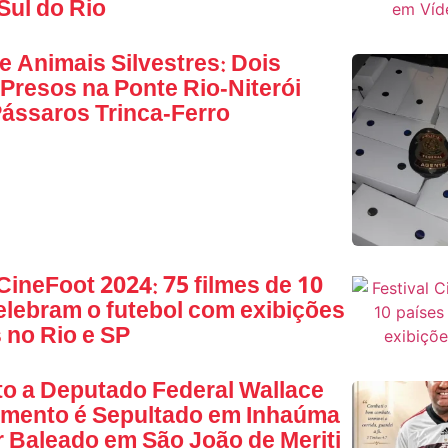
Sul do Rio
de Animais Silvestres: Dois
resos na Ponte Rio-Niterói
ássaros Trinca-Ferro
 CineFoot 2024: 75 filmes de 10
elebram o futebol com exibições
s no Rio e SP
o a Deputado Federal Wallace
amento é Sepultado em Inhaúma
 Baleado em São João de Meriti