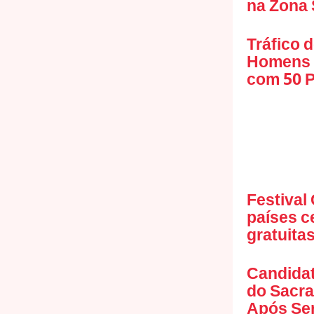
na Zona 
Tráfico 
Homens P
com 50 P
Festival
países c
gratuita
Candidat
do Sacr
Após Ser