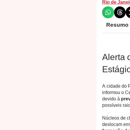
Rio de Janei
Resumo
Alerta 
Estágio
A cidade do 
informou o Ce
devido à
pre
possíveis rai
Núcleos de c
deslocam em 