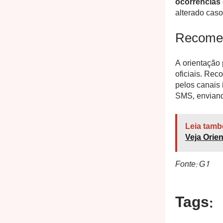
ocorrências 
alterado caso
Recomen
A orientação 
oficiais. Re
pelos canais 
SMS, enviand
Leia tamb
Veja Orie
Fonte: G1
Tags: