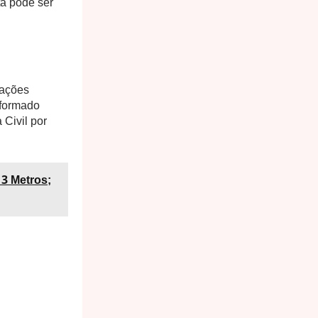
ta pode ser
mações
nformado
 Civil por
 3 Metros;