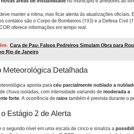
novas áreas de instabilidade
no município e arredores ao lon
eve manter a rotina, mas ficar atenta às atualizações oficiais.
s contatos são o Corpo de Bombeiros (193) e a Defesa Civil (1
o COR oferece informações em tempo real.
ém:
Cara de Pau: Falsos Pedreiros Simulam Obra para Ro
no Rio de Janeiro
o Meteorológica Detalhada
eteorológica aponta para
céu parcialmente nublado a nublad
de chuva isoladas, com intensidade variando de
moderada a
te forte
. A ocorrência de
raios
também é prevista durante o p
o Estágio 2 de Alerta
 o segundo nível em uma escala de cinco e sinaliza a
possibi