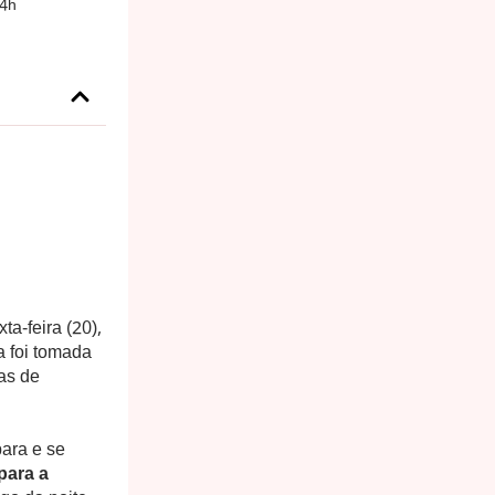
34h
ta-feira (20),
a foi tomada
as de
ara e se
para a