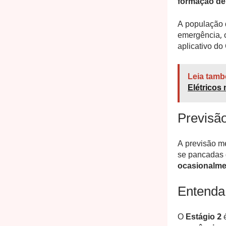
formação de 
A população d
emergência, o
aplicativo d
Leia tamb
Elétricos 
Previsã
A previsão m
se pancadas 
ocasionalmen
Entenda 
O
Estágio 2
é