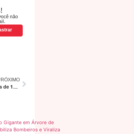
!
você não
il.
strar
PRÓXIMO
Rio Open 2026 Neutraliza Mais de 1.800 Toneladas de CO₂ e Impulsiona Economia e Turismo do Rio