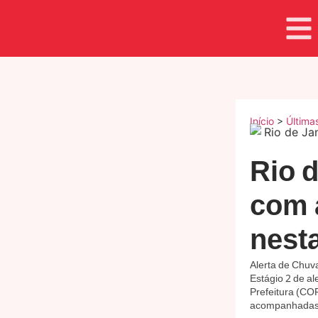
Início
>
Última
Rio d
com a
nesta
Alerta de Chuva
Estágio 2 de al
Prefeitura (CO
acompanhadas 