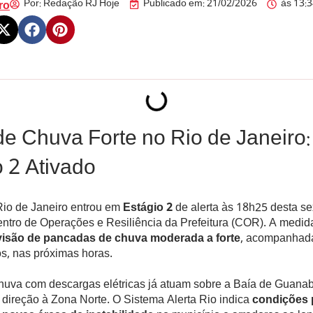
Por:
Redação RJ Hoje
Publicado em:
21/02/2026
às
13:
ro
de Chuva Forte no Rio de Janeiro:
 2 Ativado
Rio de Janeiro entrou em
Estágio 2
de alerta às 18h25 desta sex
ntro de Operações e Resiliência da Prefeitura (COR). A medid
visão de pancadas de chuva moderada a forte
, acompanhad
os, nas próximas horas.
huva com descargas elétricas já atuam sobre a Baía de Guanab
direção à Zona Norte. O Sistema Alerta Rio indica
condições 