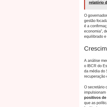
relatório
O governador
gestão foca
é a confirma
economia”, d
equilibrado 
Crescime
A análise me
o IBCR do Es
da média do 
recuperação 
O secretário 
impulsionam 
positivos de
que as polít