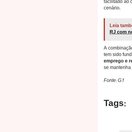
facilitado ao
cenário.
Leia tamb
RJ com no
A combinação
tem sido fund
emprego e r
se mantenha 
Fonte: G1
Tags: