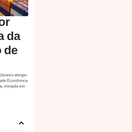
or
a da
o de
Janeiro atingiu
idade Econômica
a, iniciada em