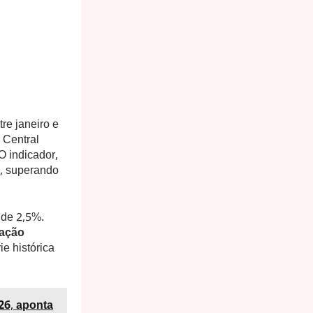
re janeiro e
 Central
O indicador,
s, superando
 de 2,5%.
ração
e histórica
26, aponta