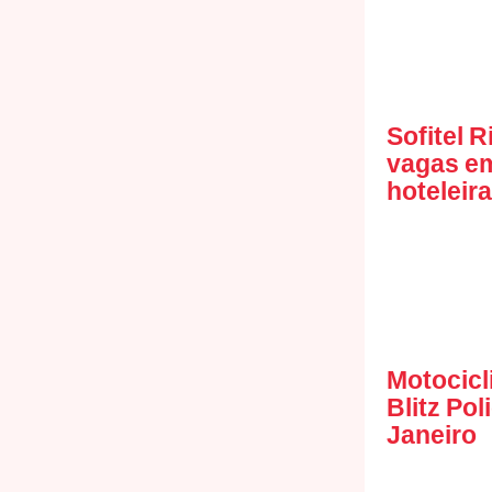
Sofitel 
vagas em
hoteleir
Motocicl
Blitz Pol
Janeiro