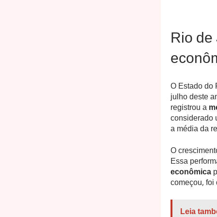
Rio de 
econôm
O Estado do R
julho deste 
registrou a
me
considerado 
a média da re
O cresciment
Essa perform
econômica
p
começou, foi 
Leia tamb