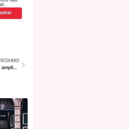
você não
il.
strar
PRÓXIMO
Câmara do Rio aprova lei que amplia proibição de sombras de prédios na orla carioca