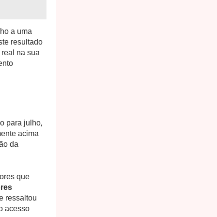
nho a uma
Este resultado
 real na sua
ento
 para julho,
amente acima
ção da
tores que
ores
le ressaltou
 o acesso