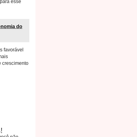
s para esse
conomia do
s favorável
mais
e crescimento
!