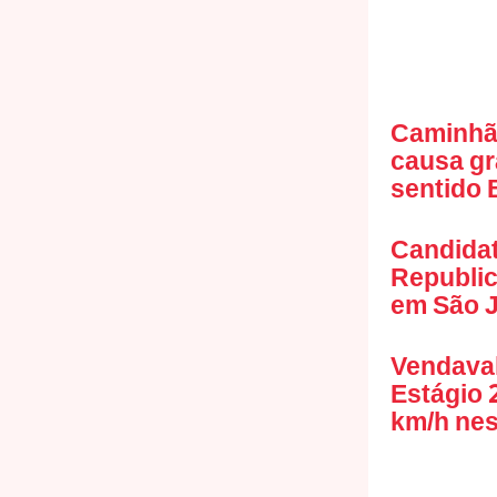
Caminhã
causa g
sentido B
Candidat
Republic
em São J
Vendaval
Estágio 
km/h nes