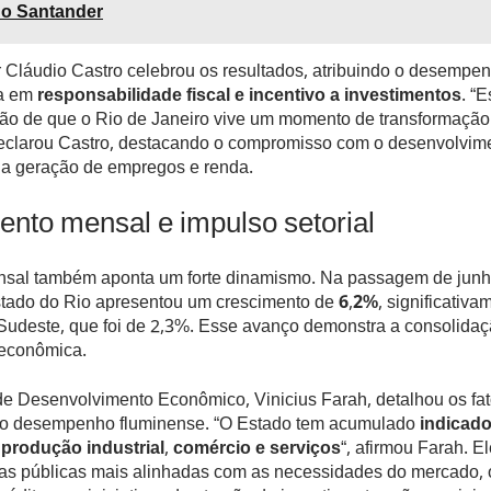
 do Santander
 Cláudio Castro celebrou os resultados, atribuindo o desempe
da em
responsabilidade fiscal e incentivo a investimentos
. “
ção de que o Rio de Janeiro vive um momento de transformação
eclarou Castro, destacando o compromisso com o desenvolvim
e a geração de empregos e renda.
nto mensal e impulso setorial
nsal também aponta um forte dinamismo. Na passagem de junho
tado do Rio apresentou um crescimento de
6,2%
, significativ
Sudeste, que foi de 2,3%. Esse avanço demonstra a consolida
econômica.
de Desenvolvimento Econômico, Vinicius Farah, detalhou os fa
o desempenho fluminense. “O Estado tem acumulado
indicad
 produção industrial, comércio e serviços
“, afirmou Farah. E
icas públicas mais alinhadas com as necessidades do mercado,