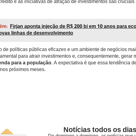
 crédito e as iniciativas de atração de investimentos são cruciai
ém:
Firjan aponta injeção de R$ 200 bi em 10 anos para e
vas linhas de desenvolvimento
 de políticas públicas eficazes e um ambiente de negócios mai
amental para atrair investimentos e, consequentemente, gerar 
enda para a população
. A expectativa é que essa tendência d
nos próximos meses.
Notícias todos os dias