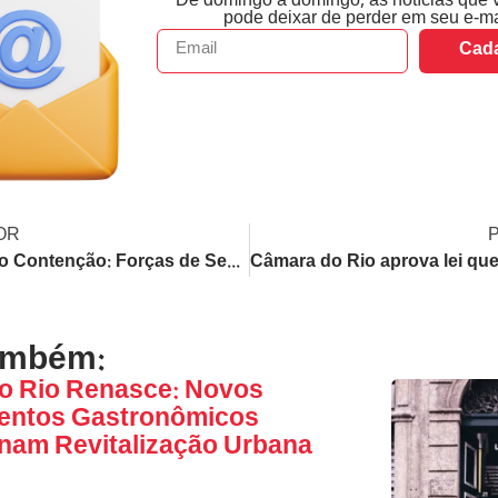
De domingo a domingo, as notícias que 
pode deixar de perder em seu e-ma
Cada
OR
Operação Contenção: Forças de Segurança do RJ Realizam Nova Fase no Complexo do Salgueiro, em São Gonçalo
ambém:
o Rio Renasce: Novos
mentos Gastronômicos
nam Revitalização Urbana