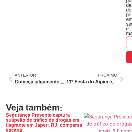
po
de
de
pe
e
se
e-
ma
ANTERIOR
PRÓXIMO
Começa julgamento de acusado de envolvimento na morte do ator Jeff Machado: ator foi encontrado em baú com concreto
17ª Festa do Aipim em Tingua, Nova Iguaçu: Gastronomia, Cultura e Música de 10 a 12 de Maio
Veja também:
Segurança Presente captura
suspeito de tráfico de drogas em
flagrante em Japeri, RJ; comparsa
escapa