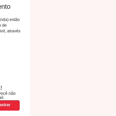
ento
anda) estão
o de
vil, através
!
você não
il.
strar