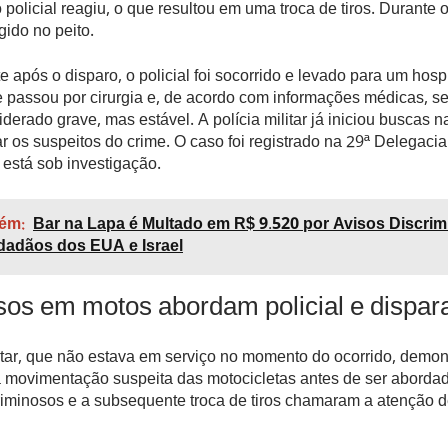
o policial reagiu, o que resultou em uma troca de tiros. Durante o
ngido no peito.
 após o disparo, o policial foi socorrido e levado para um hospit
e passou por cirurgia e, de acordo com informações médicas, s
derado grave, mas estável. A polícia militar já iniciou buscas n
zar os suspeitos do crime. O caso foi registrado na 29ª Delegacia
 está sob investigação.
ém:
Bar na Lapa é Multado em R$ 9.520 por Avisos Discrim
dadãos dos EUA e Israel
sos em motos abordam policial e dispa
litar, que não estava em serviço no momento do ocorrido, demon
 movimentação suspeita das motocicletas antes de ser abordad
riminosos e a subsequente troca de tiros chamaram a atenção 