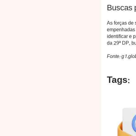
Buscas 
As forças de 
empenhadas e
identificar e 
da 29ª DP, bu
Fonte: g1.gl
Tags: