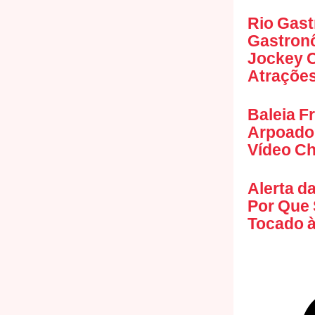
Rio Gast
Gastronô
Jockey C
Atraçõe
Baleia F
Arpoado
Vídeo Ch
Alerta d
Por Que 
Tocado à