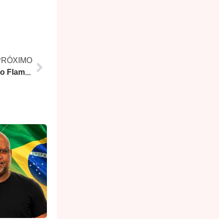
PRÓXIMO
Festival Italia Nostra: Aterro do Flamengo vira pedacinho da Itália com gastronomia, música e diversão gratuita