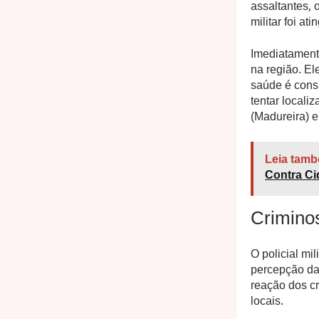
assaltantes, 
militar foi ati
Imediatamente
na região. El
saúde é consi
tentar locali
(Madureira) e
Leia tamb
Contra Ci
Crimino
O policial mi
percepção da
reação dos c
locais.