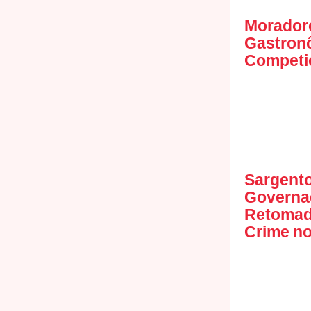
Moradore
Gastronô
Competi
Sargento
Governad
Retomad
Crime n