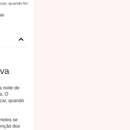
car, quando foi
04h
úva
a noite de
o. O
car, quando
 motos se
tenção dos