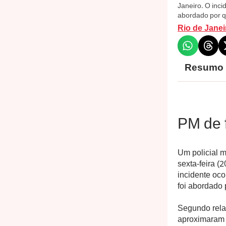
Janeiro. O inc
abordado por q
Rio de Janei
Resumo
PM de 
Um policial m
sexta-feira (
incidente oc
foi abordado 
Segundo relat
aproximaram d