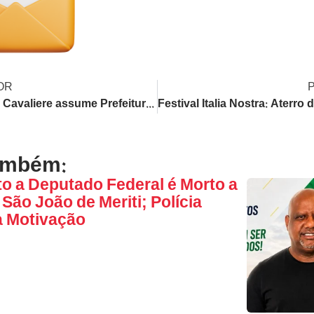
OR
Eduardo Cavaliere assume Prefeitura do Rio vestindo camisa do Flamengo após 43 anos; Eduardo Paes brinca
ambém:
o a Deputado Federal é Morto a
São João de Meriti; Polícia
a Motivação