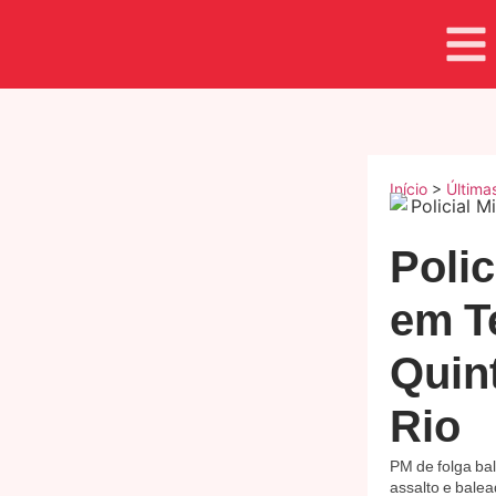
Início
>
Última
Polic
em T
Quin
Rio
PM de folga bal
assalto e balea