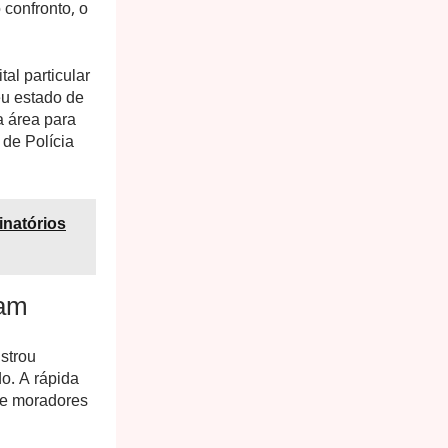
 confronto, o
al particular
eu estado de
a área para
 de Polícia
inatórios
ram
strou
o. A rápida
de moradores