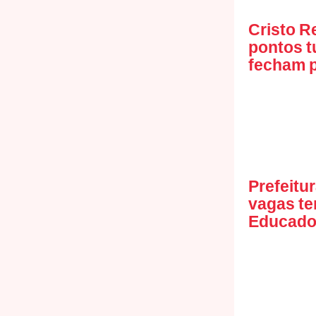
Cristo R
pontos t
fecham p
Prefeitu
vagas te
Educador