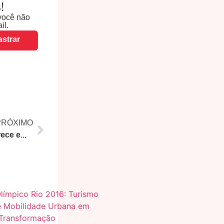
!
você não
il.
strar
PRÓXIMO
Nome de Cláudio Castro aparece em lista de bicheiro Adilsinho em investigação da PF sobre lavagem de dinheiro