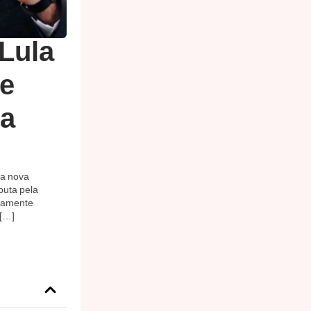
Lula
te
ra
ma nova
puta pela
icamente
 […]