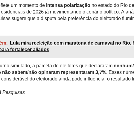
eflete um momento de
intensa polarização
no estado do Rio de
residenciais de 2026 já movimentando o cenário político. A aná
sas sugere que a disputa pela preferência do eleitorado flumi
ém:
Lula mira reeleição com maratona de carnaval no Rio, 
ara fortalecer aliados
urno simulado, a parcela de eleitores que declararam
nenhum/
e
não sabem/não opinaram representaram 3,7%
. Esses núme
 considerável do eleitorado ainda pode influenciar o resultado fi
á Pesquisas