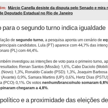
ém:
Márcio Canella desiste da disputa pelo Senado e mira
e Deputado Estadual no Rio de Janeiro
 para o segundo turno indica igualdade
lação de
segundo turno
, a pesquisa aponta um cenário de
equ
 principais candidatos. Lula (PT) aparece com 44,7% das intenç
sonaro (PL) com 44,4%.
mbém investigou as intenções de voto para o primeiro turno, 
resultados: Renan Santos (Missão): 1,6%, Cabo Daciolo (Mobili
Novo): 1,3%, Ronaldo Caiado (PSD): 1,3%, Joaquim Barbosa 
 (Avante): 0,9%, Samara Martins (UP): 0,6%, Hertz Dias (PSTU)
a (PCO): 0,1%. Os votos
nenhum/branco/nulo somaram 6,8
pinaram chegaram a 4,8%
.
político e a proximidade das eleições d