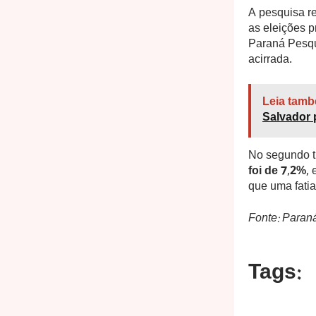
A pesquisa r
as eleições p
Paraná Pesqui
acirrada.
Leia tamb
Salvador p
No segundo t
foi de 7,2%
, 
que uma fatia
Fonte: Paran
Tags: