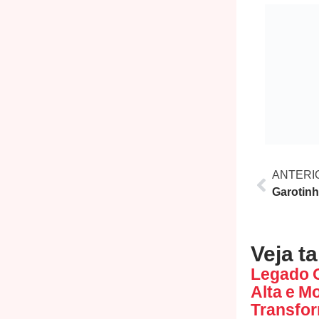
ANTERI
Veja t
Legado O
Alta e M
Transfo