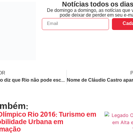
Notícias todos os dias
De domingo a domingo, as notícias que 
pode deixar de perder em seu e-ma
Cada
OR
Garotinho diz que Rio não pode escolher entre candidato do CV ou da milícia e critica gestão atual
ambém:
límpico Rio 2016: Turismo em
obilidade Urbana em
rmação