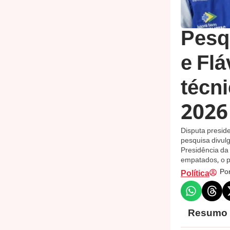
Pesq
e Fl
técni
2026
Disputa preside
pesquisa divul
Presidência da
empatados, o p
Por
Política
Resumo