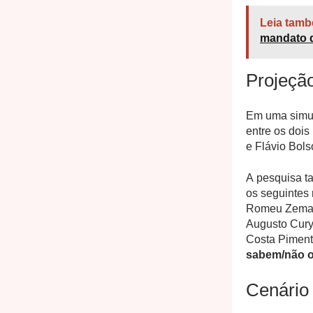
Leia tamb
mandato d
Projeção
Em uma simu
entre os dois
e Flávio Bol
A pesquisa ta
os seguintes 
Romeu Zema (
Augusto Cury
Costa Piment
sabem/não o
Cenário 