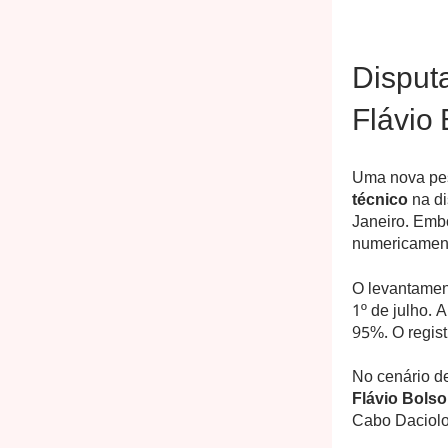
Disputa
Flávio
Uma nova pes
técnico
na di
Janeiro. Emb
numericament
O levantament
1º de julho. 
95%. O regist
No cenário de
Flávio Bolso
Cabo Daciolo