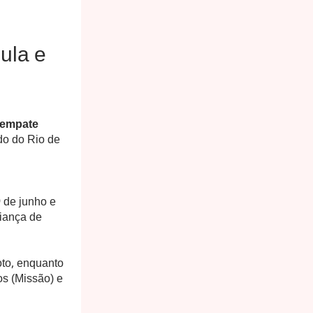
ula e
empate
do do Rio de
 de junho e
fiança de
oto, enquanto
s (Missão) e