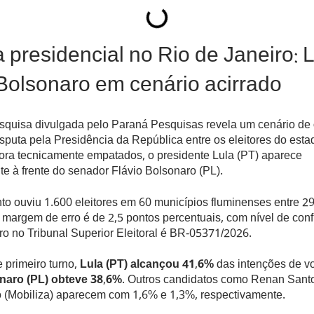
 presidencial no Rio de Janeiro: L
 Bolsonaro em cenário acirrado
quisa divulgada pelo Paraná Pesquisas revela um cenário de
sputa pela Presidência da República entre os eleitores do esta
ora tecnicamente empatados, o presidente Lula (PT) aparece
e à frente do senador Flávio Bolsonaro (PL).
o ouviu 1.600 eleitores em 60 municípios fluminenses entre 29
A margem de erro é de 2,5 pontos percentuais, com nível de con
ro no Tribunal Superior Eleitoral é BR-05371/2026.
 primeiro turno,
Lula (PT) alcançou 41,6%
das intenções de v
naro (PL) obteve 38,6%
. Outros candidatos como Renan Santo
 (Mobiliza) aparecem com 1,6% e 1,3%, respectivamente.