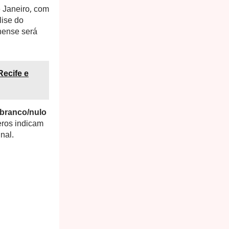
 Janeiro, com
lise do
nense será
Recife e
branco/nulo
ros indicam
nal.