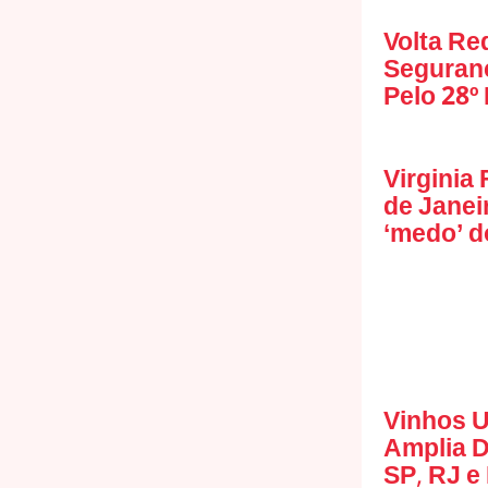
Volta Re
Seguranç
Pelo 28º
Virginia
de Janei
‘medo’ d
Vinhos U
Amplia 
SP, RJ e