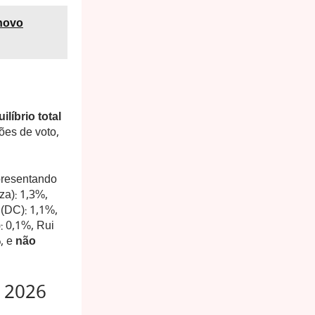
 novo
ilíbrio total
ões de voto,
apresentando
za): 1,3%,
(DC): 1,1%,
: 0,1%, Rui
%
, e
não
e 2026