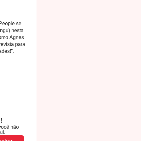
 People se
ngu) nesta
 como Agnes
revista para
ades!”,
!
você não
il.