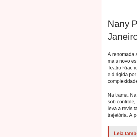
Nany P
Janeir
A renomada a
mais novo esp
Teatro Riachu
e dirigida po
complexidade
Na trama, Na
sob controle,
leva a revisi
trajetória. A
Leia tamb