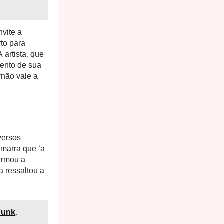
nvite a
to para
artista, que
ento de sua
“não vale a
versos
 marra que ‘a
firmou a
a ressaltou a
Funk,