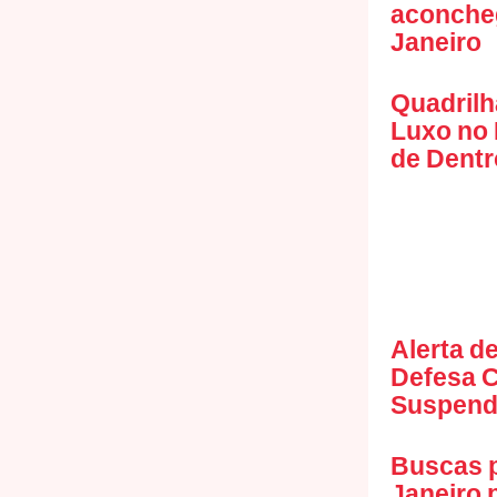
aconcheg
Janeiro
Quadrilh
Luxo no 
de Dentr
Alerta d
Defesa C
Suspende
Buscas 
Janeiro 