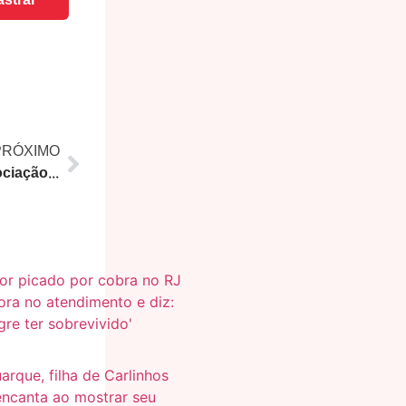
strar
PRÓXIMO
Greve dos ônibus: Nova negociação entre rodoviários e empresas marcada para segunda-feira após rejeição de proposta