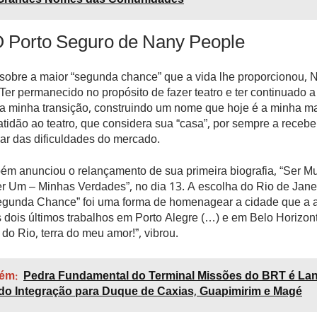
Grandes Nomes das Comunidades
O Porto Seguro de Nany People
sobre a maior “segunda chance” que a vida lhe proporcionou, 
“Ter permanecido no propósito de fazer teatro e ter continuado a
 minha transição, construindo um nome que hoje é a minha ma
tidão ao teatro, que considera sua “casa”, por sempre a recebe
ar das dificuldades do mercado.
bém anunciou o relançamento de sua primeira biografia, “Ser M
r Um – Minhas Verdades”, no dia 13. A escolha do Rio de Janei
Segunda Chance” foi uma forma de homenagear a cidade que a 
 dois últimos trabalhos em Porto Alegre (…) e em Belo Horizon
do Rio, terra do meu amor!”, vibrou.
ém:
Pedra Fundamental do Terminal Missões do BRT é La
o Integração para Duque de Caxias, Guapimirim e Magé