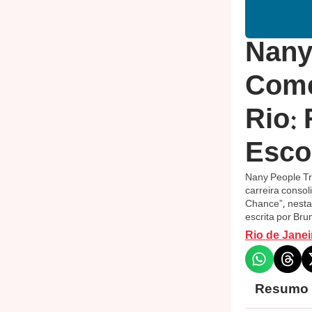
Nany
Comé
Rio:
Esco
Nany People Tr
carreira consol
Chance”, nesta 
escrita por Bru
Rio de Janei
Resumo