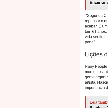
Encerrar 
“‘Segunda Cha
repensar o q
acabar. É um 
tem 61 anos,
vida sentiu o
pena”.
Lições d
Nany People 
momentos, abr
gente organiza
artista. Nasc
importância d
Leia tamb