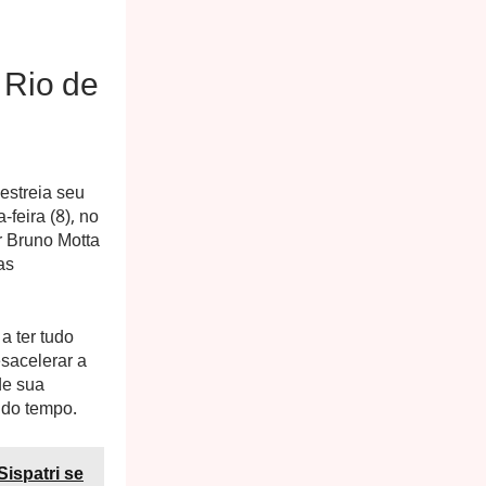
 Rio de
estreia seu
feira (8), no
r Bruno Motta
as
 ter tudo
esacelerar a
de sua
o do tempo.
ispatri se