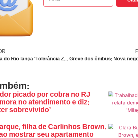
Cada
OR
Prefeitura do Rio lança ‘Tolerância Zero’ contra comércio irregular na orla com plano de expansão para o Centro
ambém:
dor picado por cobra no RJ
emora no atendimento e diz:
ter sobrevivido’
arque, filha de Carlinhos Brown,
ao mostrar seu apartamento