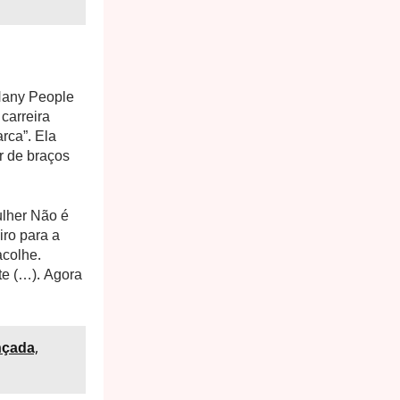
Nany People
 carreira
rca”. Ela
r de braços
ulher Não é
ro para a
acolhe.
te (…). Agora
nçada,