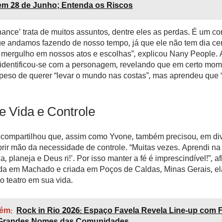
em 28 de Junho; Entenda os Riscos
nce’ trata de muitos assuntos, dentre eles as perdas. É um co
ue andamos fazendo de nosso tempo, já que ele não tem dia cer
mergulho em nossos atos e escolhas”, explicou Nany People. A 
 identificou-se com a personagem, revelando que em certo mom
 peso de querer “levar o mundo nas costas”, mas aprendeu que 
e Vida e Controle
compartilhou que, assim como Yvone, também precisou, em di
ir mão da necessidade de controle. “Muitas vezes. Aprendi na
, planeja e Deus ri!’. Por isso manter a fé é imprescindível!”, a
ida em Machado e criada em Poços de Caldas, Minas Gerais, el
o teatro em sua vida.
ém:
Rock in Rio 2026: Espaço Favela Revela Line-up com 