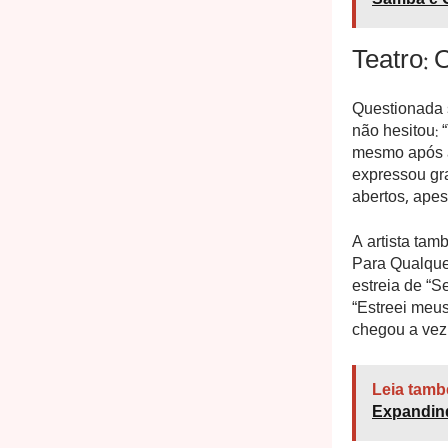
Samba e 
Teatro: 
Questionada 
não hesitou: 
mesmo após a
expressou gra
abertos, apes
A artista tam
Para Qualque
estreia de “
“Estreei meus
chegou a vez 
Leia tamb
Expandind