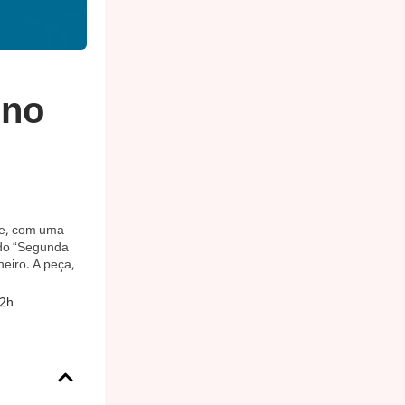
 no
le, com uma
ado “Segunda
neiro. A peça,
02h