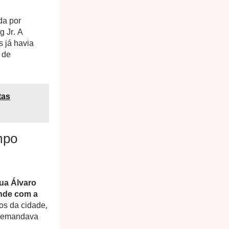
da por
g Jr. A
s já havia
 de
tas
mpo
ua Álvaro
nde com a
os da cidade,
 demandava