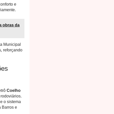
onforto e
riamente.
a obras da
ia Municipal
, reforçando
ões
etrô
Coelho
rodoviários.
 e o sistema
a Barros e