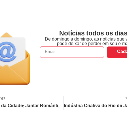
Notícias todos os dias
De domingo a domingo, as notícias que 
pode deixar de perder em seu e-ma
Cada
OR
Sobrado da Cidade: Jantar Romântico com Música ao Vivo e Experiências Afetivas no Rio Antigo para o Dia dos Namorados