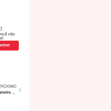
!
você não
il.
strar
PRÓXIMO
Indústria Criativa do Rio de Janeiro Gero R$ 41 Bilhões e Representa 8% do PIB da Cidade, Revela Estudo