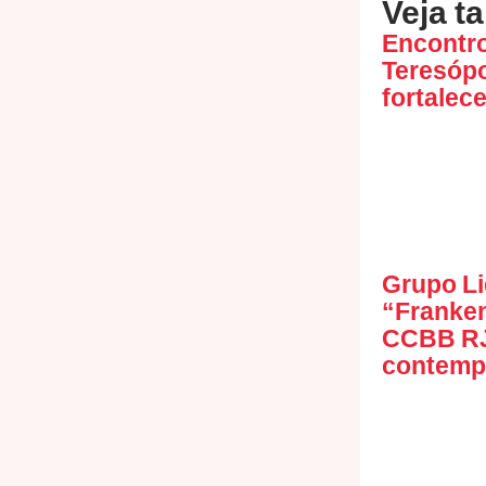
Veja t
Encontr
Teresópo
fortalec
Grupo Li
“Franken
CCBB RJ
contemp