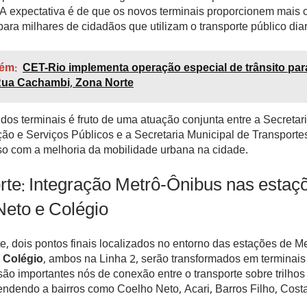
A expectativa é de que os novos terminais proporcionem mais c
ara milhares de cidadãos que utilizam o transporte público dia
ém:
CET-Rio implementa operação especial de trânsito par
Rua Cachambi, Zona Norte
dos terminais é fruto de uma atuação conjunta entre a Secretar
o e Serviços Públicos e a Secretaria Municipal de Transportes
o com a melhoria da mobilidade urbana na cidade.
te: Integração Metrô-Ônibus nas estaç
Neto e Colégio
, dois pontos finais localizados no entorno das estações de M
 Colégio
, ambos na Linha 2, serão transformados em terminais 
ão importantes nós de conexão entre o transporte sobre trilhos
endendo a bairros como Coelho Neto, Acari, Barros Filho, Cost