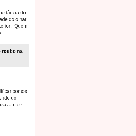
portância do
ade do olhar
terior. “Quem
u.
e roubo na
ificar pontos
pende do
cisavam de