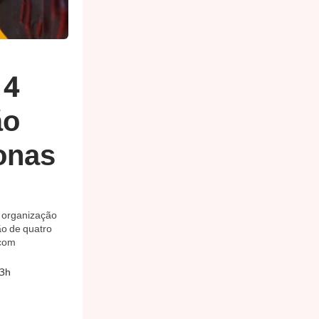
 4
ão
onas
e organização
ão de quatro
 com
33h