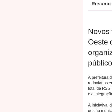
Resumo
Novos 
Oeste 
organi
públic
A prefeitura 
rodoviários e
total de R$ 3
e a integraçã
A iniciativa,
gestão munic