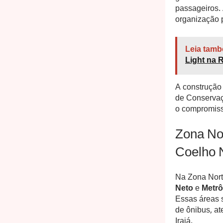
passageiros. 
organização p
Leia tamb
Light na 
A construção 
de Conservaçã
o compromiss
Zona Nor
Coelho 
Na Zona Norte
Neto
e
Metrô
Essas áreas s
de ônibus, at
Irajá.