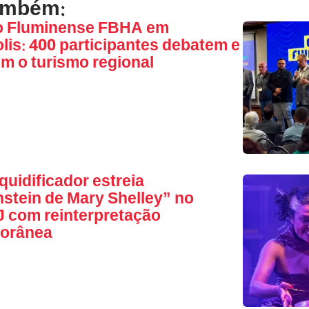
ambém:
o Fluminense FBHA em
lis: 400 participantes debatem e
em o turismo regional
quidificador estreia
stein de Mary Shelley” no
 com reinterpretação
orânea