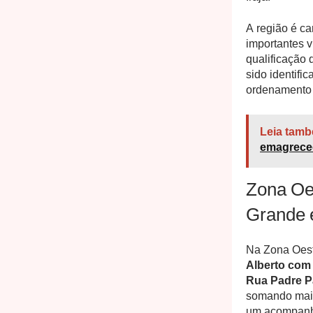
A região é ca
importantes v
qualificação 
sido identifi
ordenamento 
Leia tamb
emagrece
Zona Oe
Grande 
Na Zona Oest
Alberto com
Rua Padre P
somando mais
um acompanha