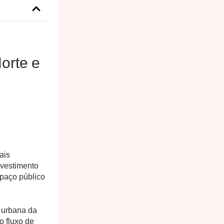
orte e
ais
nvestimento
spaço público
a urbana da
o fluxo de