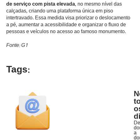
de serviço com pista elevada
, no mesmo nível das
calçadas, criando uma plataforma única em piso
intertravado. Essa medida visa priorizar o deslocamento
a pé, aumentar a acessibilidade e organizar o fluxo de
pessoas e veículos no acesso ao famoso monumento.
Fonte: G1
Tags:
N
t
o
d
D
do
a
do