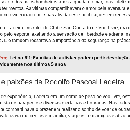
socorridos pelos bombeiros após a queda no mar, mas infeliz
s ferimentos. As vítimas compartilhavam o amor pela aventura e
omo evidenciado por suas atividades e publicações em redes s
al Ladeira, instrutor do Clube São Conrado de Voo Livre, era
o pelo esporte, exaltando a sensação de liberdade e adrenalin
. Ele também ressaltava a importância da segurança na prática
ém:
Lei no RJ: Famílias de autistas podem pedir devoluçã
vidamente nos últimos 5 anos
 e paixões de Rodolfo Pascoal Ladeira
de experiência, Ladeira era um nome de peso no voo livre, ost
ordista de parapente e diversas medalhas e honrarias. Nas redes 
e compartilhava o prazer em realizar o sonho de voar de outra
alorizava momentos em família, viagens com amigos e ativida