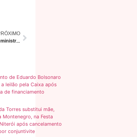
PRÓXIMO
Avião da FAB levou Janja e 2 ministras para agenda no Rio com visita à Acadêmicos de Niterói