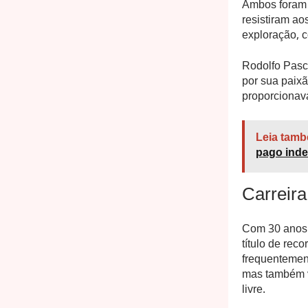
Ambos foram 
resistiram ao
exploração, c
Rodolfo Pasco
por sua paixã
proporcionava
Leia tamb
pago inde
Carreira
Com 30 anos 
título de rec
frequentement
mas também v
livre.