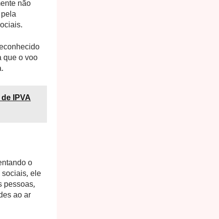
mente não
 pela
ociais.
 reconhecido
a que o voo
.
o de IPVA
entando o
sociais, ele
s pessoas,
des ao ar