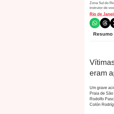
Zona Sul do Rio
instrutor de vo
Rio de Janei
Resumo
Vítima
eram a
Um grave aci
Praia de São
Rodolfo Pasco
Colón Rodrígu