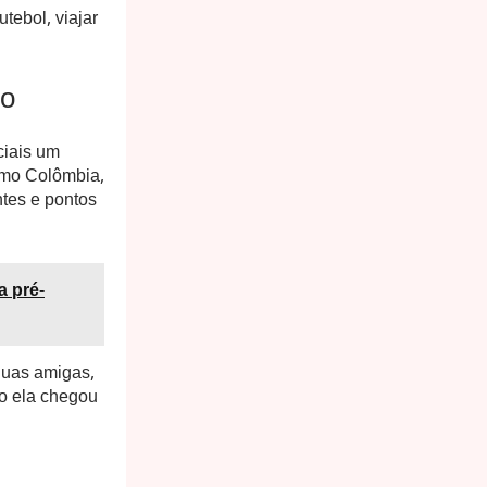
tebol, viajar
do
ciais um
como Colômbia,
tes e pontos
a pré-
duas amigas,
do ela chegou