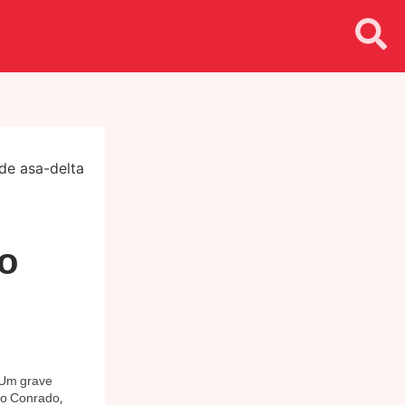
o
 Um grave
ão Conrado,