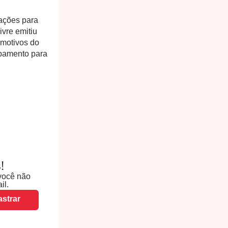
gações para
vre emitiu
motivos do
ipamento para
!
você não
il.
strar