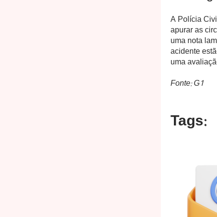
A Polícia Civ
apurar as cir
uma nota lam
acidente est
uma avaliaçã
Fonte: G1
Tags: