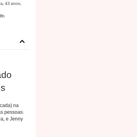
a, 43 anos,
38h
ado
ns
icada) na
as pessoas:
ia, e Jenny