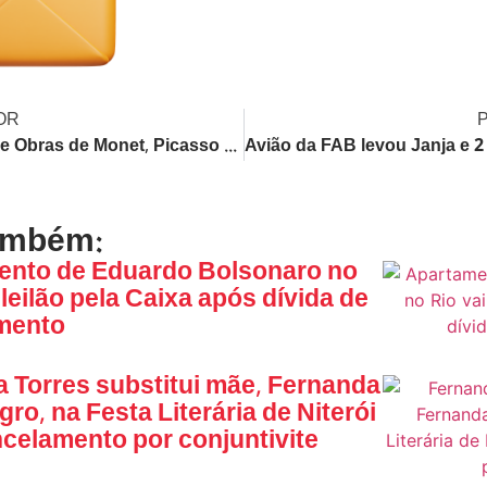
OR
Roubo de Obras de Monet, Picasso e Dalí no Rio Prescreve Após 20 Anos Sem Punição
ambém:
ento de Eduardo Bolsonaro no
 leilão pela Caixa após dívida de
mento
 Torres substitui mãe, Fernanda
ro, na Festa Literária de Niterói
celamento por conjuntivite