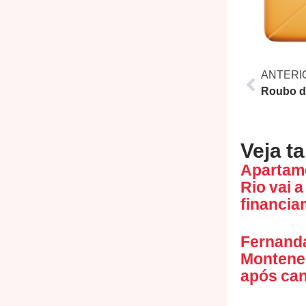
ANTERI
Veja t
Apartam
Rio vai a
financia
Fernanda
Monteneg
após can