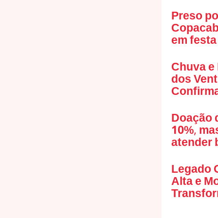
Preso po
Copacaba
em festa
Chuva e
dos Vent
Confirma
Doação d
10%, mas
atender 
Legado O
Alta e M
Transfo