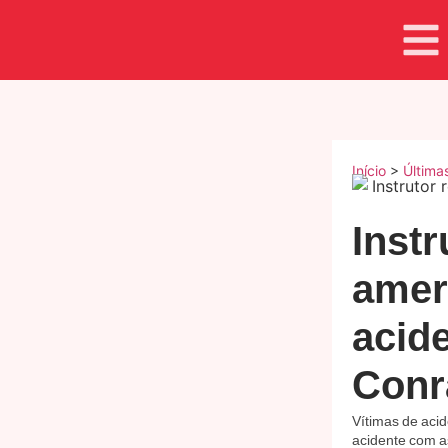
Início
>
Última
Instr
amer
acid
Conr
Vítimas de aci
acidente com a