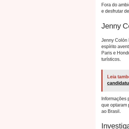
Fora do ambie
e desfrutar d
Jenny C
Jenny Colón 
espírito aven
Paris e Hond
turísticos.
Leia tamb
candidatu
Informações 
que optaram p
ao Brasil.
Investi