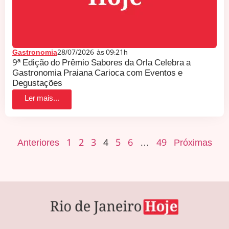
Gastronomia
28/07/2026
às
09:21h
9ª Edição do Prêmio Sabores da Orla Celebra a
Gastronomia Praiana Carioca com Eventos e
Degustações
Ler mais...
Anteriores
1
2
3
4
5
6
…
49
Próximas