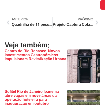
ANTERIOR
PRÓXIMO
Quadrilha de 11 pessoas invade obra da prefeitura em Niterói, agride segurança e furta materiais de quase R$ 500 mil
Projeto Captura Colabora na Prisão de Líder do Comando Vermelho Foragido da Justiça no Rio de Janeiro
Veja também:
Centro do Rio Renasce: Novos
Investimentos Gastronômicos
Impulsionam Revitalização Urbana
Sofitel Rio de Janeiro Ipanema
abre vagas em nove áreas da
operação hoteleira para
inauguração em outubro