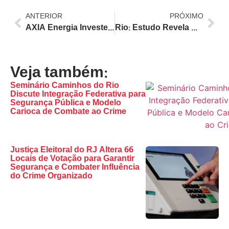
ANTERIOR
PRÓXIMO
AXIA Energia Investe em Cultura e Entretenimento no Rio de Janeiro com Patrocínio de Grandes Eventos
Rio: Estudo Revela Mais de 8 Mil Mortes em Ações Policiais Desde 2019 e Alerta para Aumento da Letalidade em 2025
Veja também:
Seminário Caminhos do Rio
Discute Integração Federativa para
Segurança Pública e Modelo
Carioca de Combate ao Crime
Justiça Eleitoral do RJ Altera 66
Locais de Votação para Garantir
Segurança e Combater Influência
do Crime Organizado