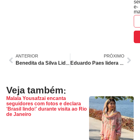
se
e-
ma
ANTERIOR
PRÓXIMO
Benedita da Silva Lidera Pesquisa para o Senado no RJ; Crivella e Canella em Empate Técnico, Aponta Paraná Pesquisas
Eduardo Paes lidera pesquisa para governo do RJ e mira vitória em primeiro turno com 54,2%
Veja também:
Malala Yousafzai encanta
seguidores com fotos e declara
‘Brasil lindo!’ durante visita ao Rio
de Janeiro