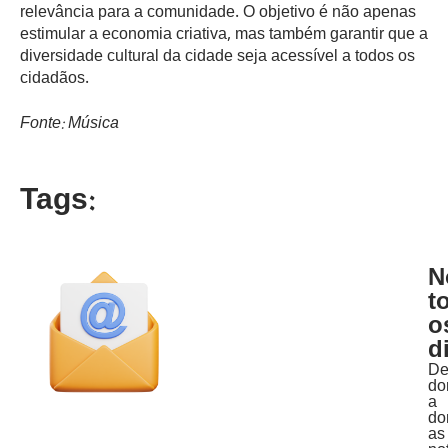
relevância para a comunidade. O objetivo é não apenas
estimular a economia criativa, mas também garantir que a
diversidade cultural da cidade seja acessível a todos os
cidadãos.
Fonte: Música
Tags:
N
t
o
d
D
do
a
do
as