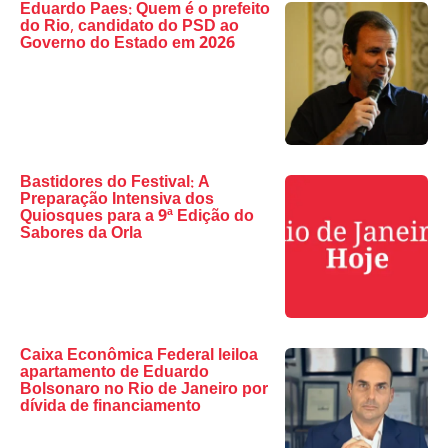
Eduardo Paes: Quem é o prefeito
do Rio, candidato do PSD ao
Governo do Estado em 2026
Bastidores do Festival: A
Preparação Intensiva dos
Quiosques para a 9ª Edição do
Sabores da Orla
Caixa Econômica Federal leiloa
apartamento de Eduardo
Bolsonaro no Rio de Janeiro por
dívida de financiamento