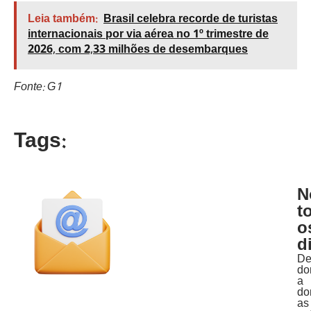
Leia também:
Brasil celebra recorde de turistas
internacionais por via aérea no 1º trimestre de
2026, com 2,33 milhões de desembarques
Fonte: G1
Tags:
N
t
o
d
D
do
a
do
as