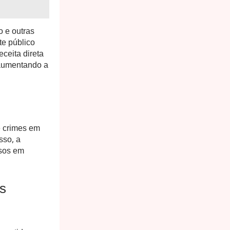
o e outras
te público
eceita direta
, aumentando a
e crimes em
sso, a
esos em
s