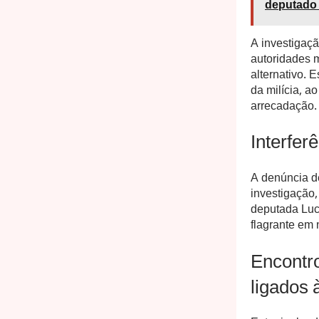
deputado 
A investigaçã
autoridades 
alternativo. 
da milícia, a
arrecadação.
Interfer
A denúncia d
investigação,
deputada Luc
flagrante em
Encontr
ligados à