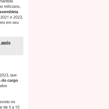
 mantido
o miliciano,
Assembleia
 2021 e 2023,
ores em seu
o após
 2023, que
a do cargo
tados
revisto no
r de 5 a 10