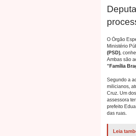
Deputa
process
O Órgão Espec
Ministério Pú
(PSD)
, conh
Ambas são ac
“Família Bra
Segundo a acu
milicianos, 
Cruz. Um dos
assessora te
prefeito Edua
das ruas.
Leia tamb