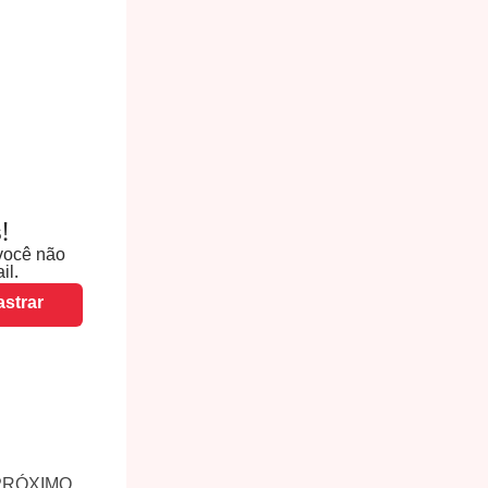
!
você não
il.
strar
PRÓXIMO