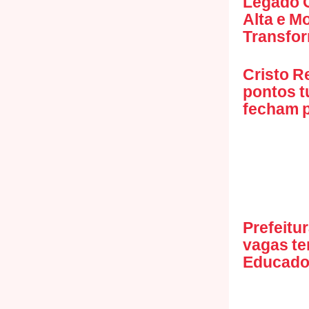
Legado O
Alta e M
Transfo
Cristo R
pontos t
fecham p
Prefeitu
vagas te
Educador