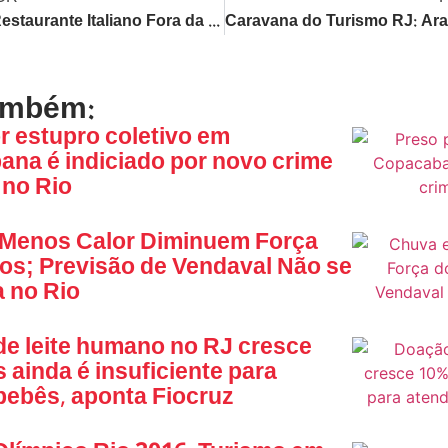
Melhor Restaurante Italiano Fora da Itália: Obras Impedem Visita ao Campeão Brasileiro no Rio
ambém:
r estupro coletivo em
na é indiciado por novo crime
 no Rio
 Menos Calor Diminuem Força
os; Previsão de Vendaval Não se
 no Rio
e leite humano no RJ cresce
 ainda é insuficiente para
bebês, aponta Fiocruz