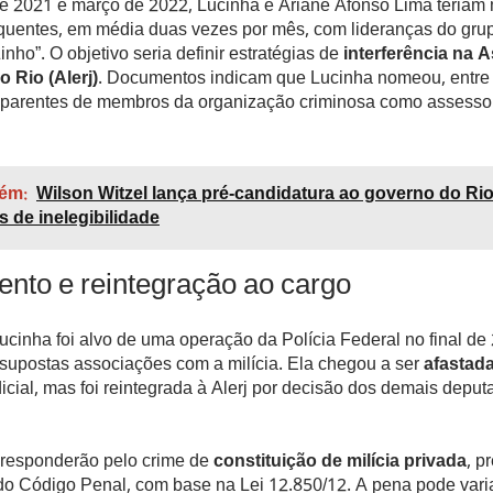
de 2021 e março de 2022, Lucinha e Ariane Afonso Lima teriam
equentes, em média duas vezes por mês, com lideranças do grup
inho”. O objetivo seria definir estratégias de
interferência na 
o Rio (Alerj)
. Documentos indicam que Lucinha nomeou, entre
e parentes de membros da organização criminosa como assess
ém:
Wilson Witzel lança pré-candidatura ao governo do Ri
s de inelegibilidade
nto e reintegração ao cargo
cinha foi alvo de uma operação da Polícia Federal no final de
 supostas associações com a milícia. Ela chegou a ser
afastad
icial, mas foi reintegrada à Alerj por decisão dos demais depu
responderão pelo crime de
constituição de milícia privada
, p
do Código Penal, com base na Lei 12.850/12. A pena pode varia