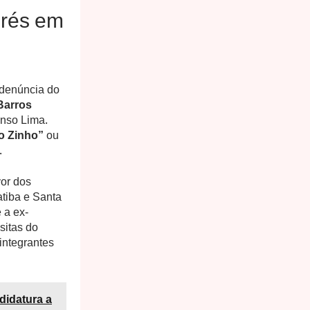
 rés em
 denúncia do
Barros
onso Lima.
o Zinho”
ou
.
vor dos
tiba e Santa
 a ex-
sitas do
integrantes
ndidatura a