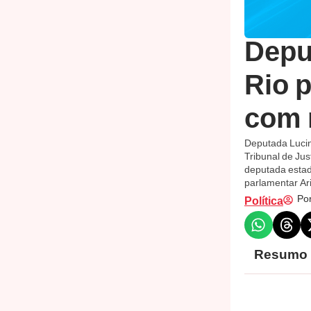
Depu
Rio 
com 
Deputada Lucin
Tribunal de Jus
deputada estad
parlamentar Ar
Por
Política
Resumo