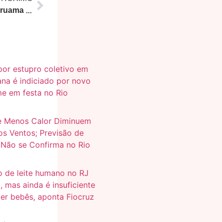
Caravana do Turismo RJ: Araruama e Cabo Frio Celebram Cultura com Música e Lazer