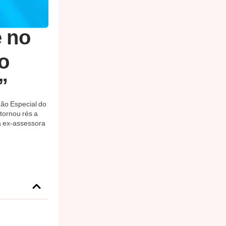
é no
o
”
gão Especial do
 tornou rés a
a ex-assessora