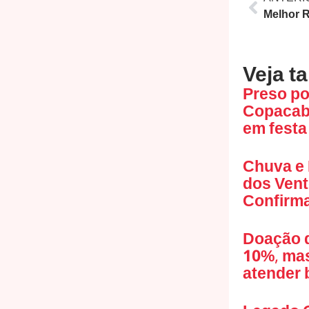
Veja t
Preso po
Copacaba
em festa
Chuva e
dos Vent
Confirma
Doação d
10%, mas
atender 