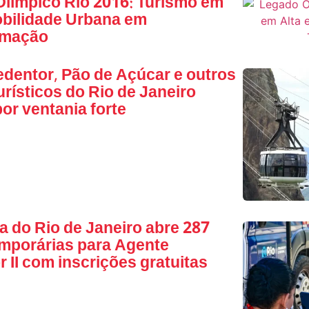
límpico Rio 2016: Turismo em
obilidade Urbana em
rmação
edentor, Pão de Açúcar e outros
urísticos do Rio de Janeiro
or ventania forte
ra do Rio de Janeiro abre 287
mporárias para Agente
 II com inscrições gratuitas