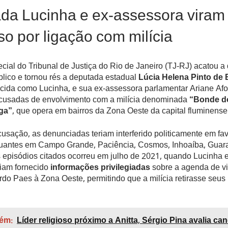
da Lucinha e ex-assessora viram
o por ligação com milícia
ial do Tribunal de Justiça do Rio de Janeiro (TJ-RJ) acatou a
blico e tornou rés a deputada estadual
Lúcia Helena Pinto de 
ecida como Lucinha, e sua ex-assessora parlamentar Ariane Af
usadas de envolvimento com a milícia denominada
“Bonde d
ga”
, que opera em bairros da Zona Oeste da capital fluminense
sação, as denunciadas teriam interferido politicamente em fa
atuantes em Campo Grande, Paciência, Cosmos, Inhoaíba, Guara
 episódios citados ocorreu em julho de 2021, quando Lucinha e
riam fornecido
informações privilegiadas
sobre a agenda de vi
rdo Paes à Zona Oeste, permitindo que a milícia retirasse seus 
ém:
Líder religioso próximo a Anitta, Sérgio Pina avalia ca