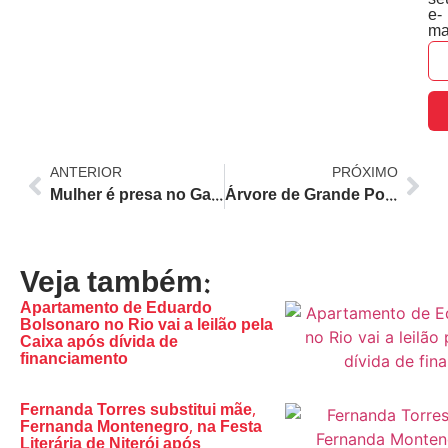
se
e-
ma
ANTERIOR
PRÓXIMO
Mulher é presa no Galeão com medicamentos para emagrecer e anabolizantes sem liberação da Anvisa
Árvore de Grande Porte Causa Interdição e Queda de Energia na Rua Marechal Jofre, Grajaú, Zona Norte do Rio
Veja também:
Apartamento de Eduardo
Bolsonaro no Rio vai a leilão pela
Caixa após dívida de
financiamento
Fernanda Torres substitui mãe,
Fernanda Montenegro, na Festa
Literária de Niterói após