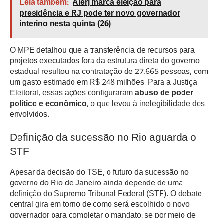
Leia também:
Alerj marca eleição para
presidência e RJ pode ter novo governador
interino nesta quinta (26)
O MPE detalhou que a transferência de recursos para
projetos executados fora da estrutura direta do governo
estadual resultou na contratação de 27.665 pessoas, com
um gasto estimado em R$ 248 milhões. Para a Justiça
Eleitoral, essas ações configuraram
abuso de poder
político e econômico
, o que levou à inelegibilidade dos
envolvidos.
Definição da sucessão no Rio aguarda o
STF
Apesar da decisão do TSE, o futuro da sucessão no
governo do Rio de Janeiro ainda depende de uma
definição do Supremo Tribunal Federal (STF). O debate
central gira em torno de como será escolhido o novo
governador para completar o mandato: se por meio de