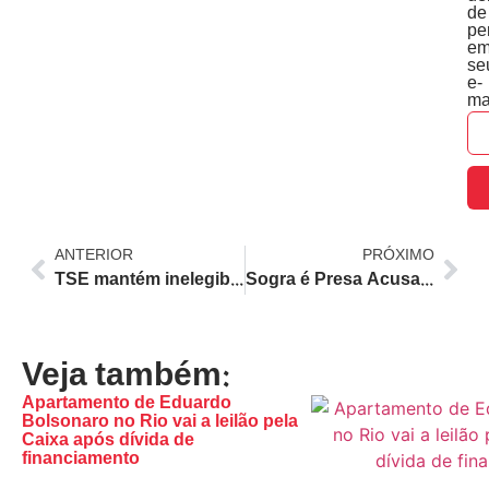
de
pe
e
se
e-
ma
ANTERIOR
PRÓXIMO
TSE mantém inelegibilidade de Cláudio Castro até 2030 após condenação por abuso de poder em eleições
Sogra é Presa Acusada de Dar 34 Facadas na Ex-Nora em Crime Motivados por Ciúmes e Disputa Familiar
Veja também:
Apartamento de Eduardo
Bolsonaro no Rio vai a leilão pela
Caixa após dívida de
financiamento