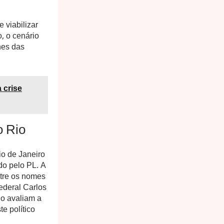
 viabilizar
, o cenário
hes das
 crise
o Rio
io de Janeiro
do pelo PL. A
ntre os nomes
ederal Carlos
do avaliam a
e político