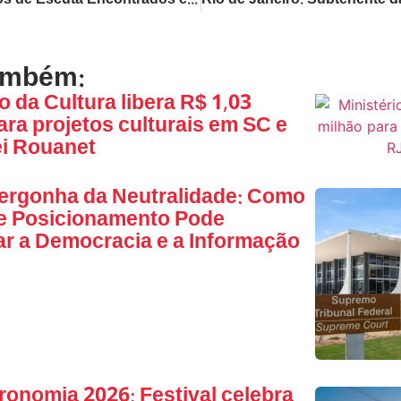
Aparelhos de Escuta Encontrados em Gabinete do Governador do Rio de Janeiro Levam à Investigação
ambém:
o da Cultura libera R$ 1,03
ara projetos culturais em SC e
ei Rouanet
ergonha da Neutralidade: Como
de Posicionamento Pode
ar a Democracia e a Informação
ronomia 2026: Festival celebra