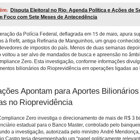
ém:
Disputa Eleitoral no Rio: Agenda Política e Ações de 
m Foco com Sete Meses de Antecedência
eração da Polícia Federal, deflagrada em 15 de maio, apura su
s à Refit, antiga Refinaria de Manguinhos, um grupo conhecid
devedores de impostos do país. Menos de duas semanas depoi
o voltou a ser alvo de mandados de busca e apreensão no âmbi
pliance Zero. Esta investigação, conforme informações divulg
imentos bilionários do Rioprevidência em operações ligadas ao
ações Apontam para Aportes Bilionários
s no Rioprevidência
ompliance Zero investiga o direcionamento de mais de R$ 3 b
nciário estadual para o Banco Master, controlado pelo banquei
ndo a investigação, autorizada pelo ministro André Mendonça, 
io Castro teria desempenhado um “papel politicamente relevant