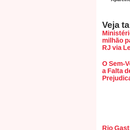
Veja t
Ministéri
milhão p
RJ via L
O Sem-V
a Falta 
Prejudic
Rio Gast