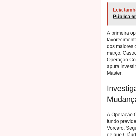
Leia tamb
Pública e
A primeira op
favorecimento
dos maiores 
março, Castr
Operação Com
apura invest
Master.
Investig
Mudança
A Operação C
fundo previde
Vorcaro. Segu
de que Cláud