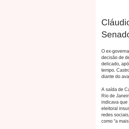
Cláudi
Senado
O ex-governad
decisão de d
delicado, apó
tempo. Castro
diante do ava
A saída de Ca
Rio de Janeir
indicava que 
eleitoral ins
redes sociais
como “a mais d