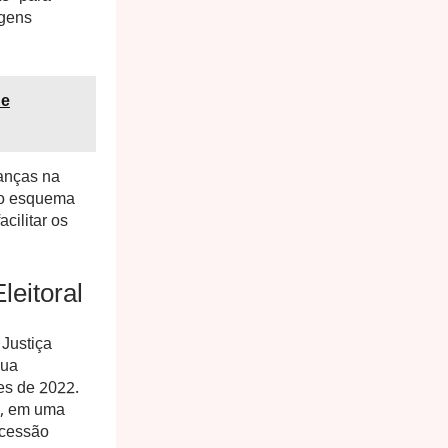
agens
de
danças na
ao esquema
cilitar os
leitoral
Justiça
sua
es de 2022.
o, em uma
ucessão