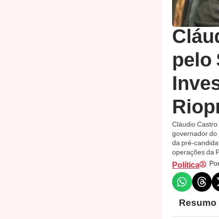
Cláu
pelo
Inve
Riopr
Cláudio Castro
governador do R
da pré-candida
operações da P
Por
Política
Resumo