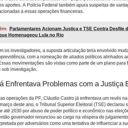
ses aportes. A Polícia Federal também apura suspeitas de vant
acionadas a essas operações financeiras.
ém:
Parlamentares Acionam Justiça e TSE Contra Desfile 
 que Homenageou Lula no Rio
 os investigadores, a suposta articulação teria envolvido mu
oprevidência, com a nomeação de aliados políticos alinhados 
Essas movimentações são vistas como parte de um plano para fa
 sob investigação.
á Enfrentava Problemas com a Justiça E
as operações da PF, Cláudio Castro já enfrentava um revés na 
 março deste ano, o Tribunal Superior Eleitoral (TSE) declarou 
de até 2030 por abuso de poder político e econômico nas eleiçõ
então governador renunciou ao cargo na véspera do julgament
pretada por adversários como uma tentativa de influenciar a s