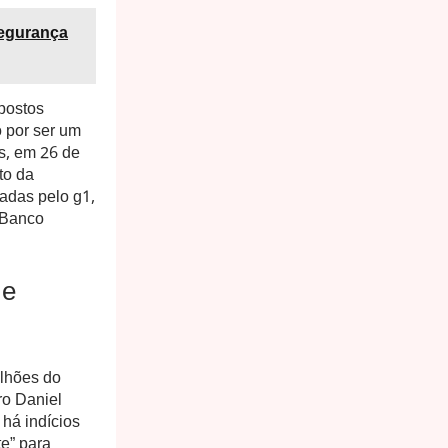
Segurança
postos
o por ser um
s, em 26 de
to da
adas pelo g1,
 Banco
 e
ilhões do
ro Daniel
há indícios
e” para