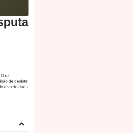
sputa
 O ex-
são de desistir
do alvo de duas