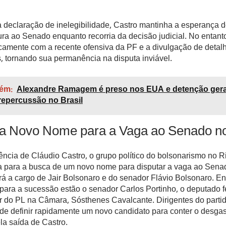
eclaração de inelegibilidade, Castro mantinha a esperança de
ra ao Senado enquanto recorria da decisão judicial. No entanto
camente com a recente ofensiva da PF e a divulgação de detal
, tornando sua permanência na disputa inviável.
ém:
Alexandre Ramagem é preso nos EUA e detenção gera
 repercussão no Brasil
a Novo Nome para a Vaga ao Senado n
ncia de Cláudio Castro, o grupo político do bolsonarismo no R
ta para a busca de um novo nome para disputar a vaga ao Sena
ará a cargo de Jair Bolsonaro e do senador Flávio Bolsonaro. E
para a sucessão estão o senador Carlos Portinho, o deputado f
er do PL na Câmara, Sósthenes Cavalcante. Dirigentes do parti
e definir rapidamente um novo candidato para conter o desgast
la saída de Castro.