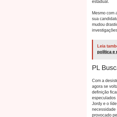
estadual.
Mesmo com a d
sua candidatu
mudou drasti
investigações
Leia tamb
política e
PL Busc
Com a desistê
agora se vol
definição fic
especulados 
Jordy e o líd
necessidade d
provocado pe