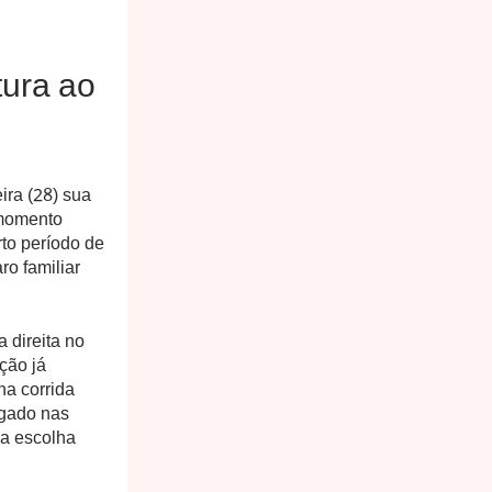
tura ao
ira (28) sua
 momento
rto período de
ro familiar
a direita no
ção já
na corrida
lgado nas
 a escolha