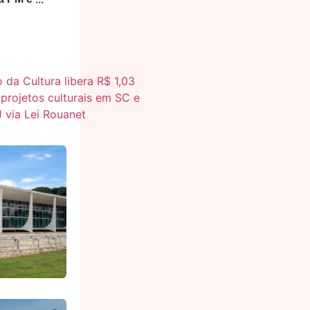
Rio de Janeiro: Subtenente da PM é morto e três policiais ficam feridos em tiroteio na Zona Oeste