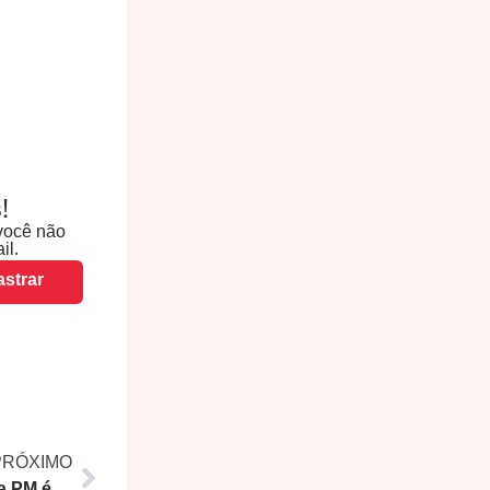
!
você não
il.
strar
PRÓXIMO