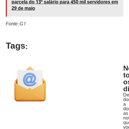
parcela do 13º salário para 450 mil servidores em
29 de maio
Fonte: G1
Tags:
N
t
o
d
D
do
a
do
as
no
qu
vo