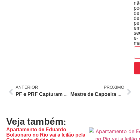
nã
po
de
de
pe
e
se
e-
ma
ANTERIOR
PRÓXIMO
PF e PRF Capturam 54 kg de Pasta Base de Cocaína em Caminhão na Rodovia Presidente Dutra
Mestre de Capoeira Paulinho Sabiá é Sepultado em Niterói Após Execução; Comunidade Clama por Justiça
Veja também:
Apartamento de Eduardo
Bolsonaro no Rio vai a leilão pela