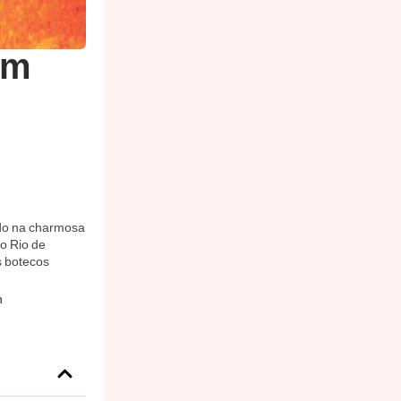
em
ado na charmosa
o Rio de
s botecos
h