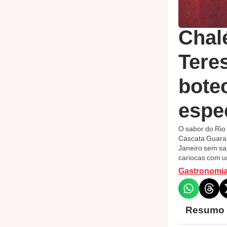
Chal
Teres
bote
espe
O sabor do Rio
Cascata Guarani
Janeiro sem sai
cariocas com um
Gastronomi
Resumo