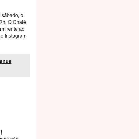
a sábado, o
17h. O Chalé
m frente ao
no Instagram:
menus
!