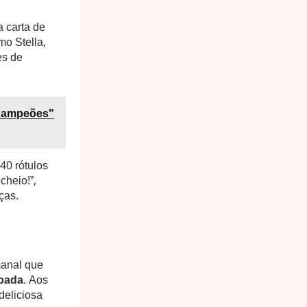
 carta de
mo Stella,
es de
 Campeões"
40 rótulos
cheio!”,
ças.
anal que
joada
. Aos
deliciosa