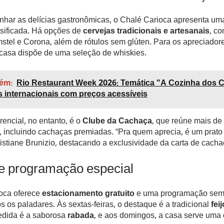
har as delícias gastronômicas, o Chalé Carioca apresenta uma
rsificada. Há opções de
cervejas tradicionais e artesanais
, co
stel e Corona, além de rótulos sem glúten. Para os apreciador
 casa dispõe de uma seleção de whiskies.
ém:
Rio Restaurant Week 2026: Temática "A Cozinha dos
os internacionais com preços acessíveis
rencial, no entanto, é o
Clube da Cachaça
, que reúne mais de 
 incluindo cachaças premiadas. “Pra quem aprecia, é um prato 
stiane Brunizio, destacando a exclusividade da carta de cacha
 e programação especial
oca oferece
estacionamento gratuito
e uma programação sem
s os paladares. Às sextas-feiras, o destaque é a tradicional
fei
edida é a saborosa
rabada
, e aos domingos, a casa serve uma 