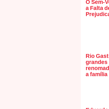
O Sem-V
a Falta 
Prejudic
Rio Gast
grandes
renomado
a família