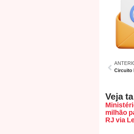
ANTERI
Veja t
Ministéri
milhão p
RJ via L