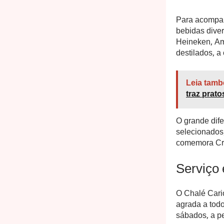
Para acompan
bebidas dive
Heineken, Am
destilados, a
Leia tamb
traz prat
O grande dife
selecionados,
comemora Cri
Serviço
O Chalé Cari
agrada a todo
sábados, a p