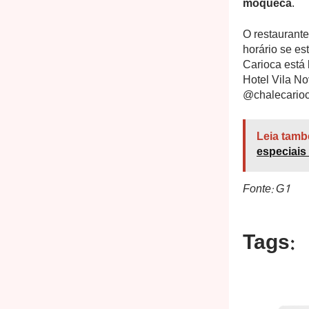
moqueca
.
O restaurante
horário se es
Carioca está
Hotel Vila No
@chalecarioc
Leia tamb
especiais
Fonte: G1
Tags: