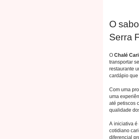
O sabo
Serra 
O
Chalé Car
transportar s
restaurante u
cardápio que 
Com uma prop
uma experiên
até petiscos 
qualidade dos
A iniciativa 
cotidiano ca
diferencial p