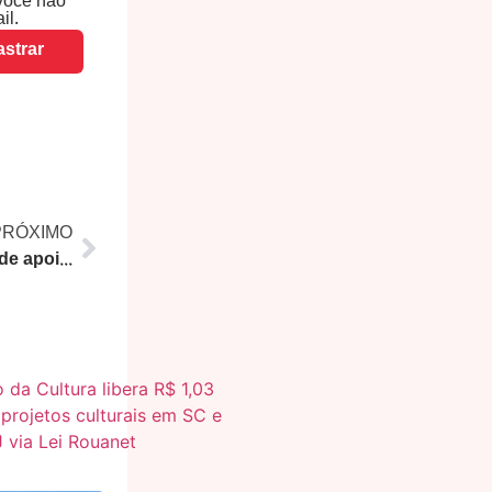
você não
il.
strar
PRÓXIMO
Alerj aprova política pioneira de apoio à transição energética offshore no Rio de Janeiro