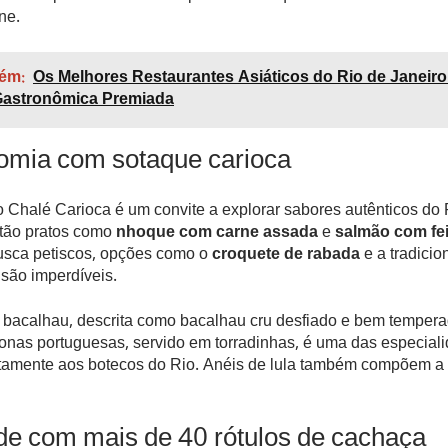
ne.
ém:
Os Melhores Restaurantes Asiáticos do Rio de Janeir
Gastronômica Premiada
omia com sotaque carioca
 Chalé Carioca é um convite a explorar sabores autênticos do 
tão pratos como
nhoque com carne assada
e
salmão com fe
sca petiscos, opções como o
croquete de rabada
e a tradicio
são imperdíveis.
 bacalhau, descrita como bacalhau cru desfiado e bem temper
tonas portuguesas, servido em torradinhas, é uma das especial
tamente aos botecos do Rio. Anéis de lula também compõem a l
de com mais de 40 rótulos de cachaça