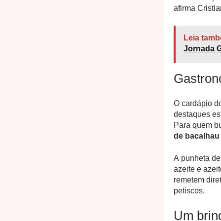
afirma Cristia
Leia tamb
Jornada 
Gastron
O cardápio do
destaques es
Para quem bu
de bacalhau
A punheta de
azeite e azei
remetem dire
petiscos.
Um brin