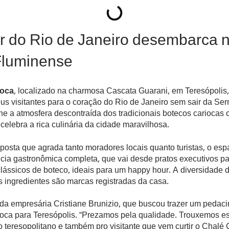
r do Rio de Janeiro desembarca 
Fluminense
ioca
, localizado na charmosa Cascata Guarani, em Teresópolis
eus visitantes para o coração do Rio de Janeiro sem sair da Ser
ne a atmosfera descontraída dos tradicionais botecos cariocas
celebra a rica culinária da cidade maravilhosa.
osta que agrada tanto moradores locais quanto turistas, o esp
cia gastronômica completa, que vai desde pratos executivos p
clássicos de boteco, ideais para um happy hour. A diversidade 
 ingredientes são marcas registradas da casa.
é da empresária Cristiane Brunizio, que buscou trazer um pedac
rioca para Teresópolis. “Prezamos pela qualidade. Trouxemos e
ro teresopolitano e também pro visitante que vem curtir o Chalé 