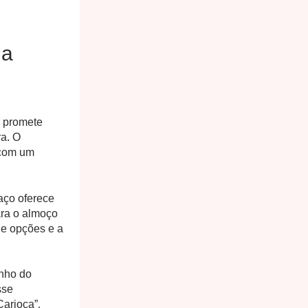
na
, promete
ra. O
 com um
aço oferece
ara o almoço
de opções e a
inho do
sse
Carioca”,