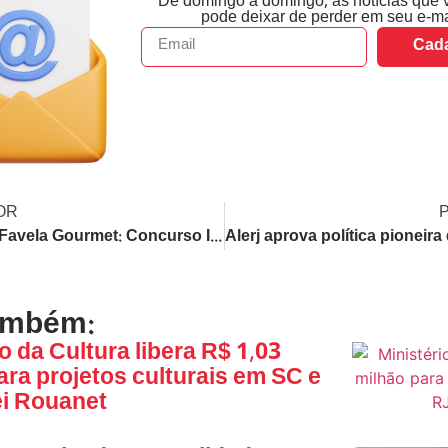
De domingo a domingo, as notícias que 
pode deixar de perder em seu e-ma
Cada
OR
Circuito Favela Gourmet: Concurso Inédito Elegerá os Melhores Drinks e Pratos das Favelas do Rio de Janeiro
ambém:
o da Cultura libera R$ 1,03
ara projetos culturais em SC e
ei Rouanet