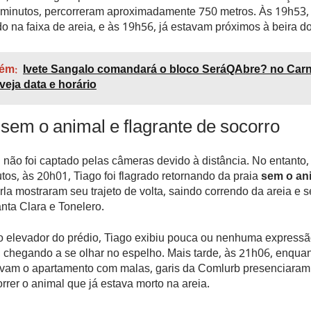
minutos, percorreram aproximadamente 750 metros. Às 19h53,
do na faixa de areia, e às 19h56, já estavam próximos à beira d
ém:
Ivete Sangalo comandará o bloco SeráQAbre? no Carn
veja data e horário
sem o animal e flagrante de socorro
 não foi captado pelas câmeras devido à distância. No entant
tos, às 20h01, Tiago foi flagrado retornando da praia
sem o an
la mostraram seu trajeto de volta, saindo correndo da areia e 
nta Clara e Tonelero.
ao elevador do prédio, Tiago exibiu pouca ou nenhuma express
chegando a se olhar no espelho. Mais tarde, às 21h06, enquan
vam o apartamento com malas, garis da Comlurb presenciaram 
rrer o animal que já estava morto na areia.