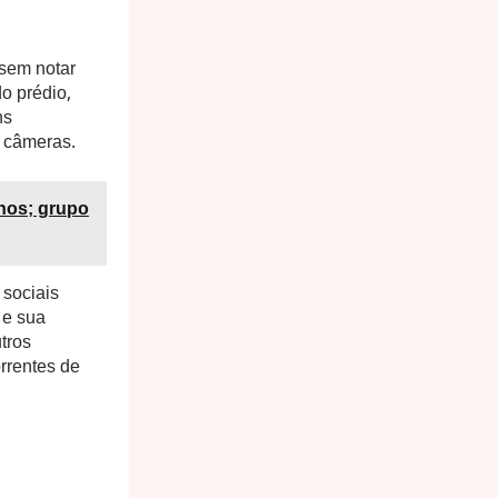
 sem notar
o prédio,
ns
s câmeras.
anos; grupo
 sociais
 e sua
tros
orrentes de