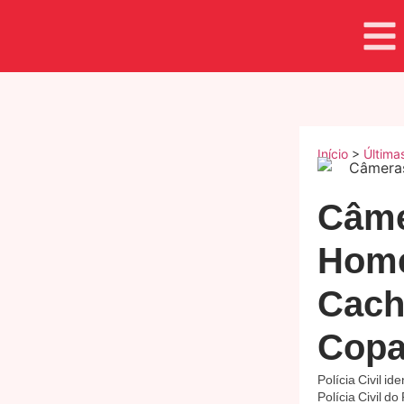
Início
>
Última
Câme
Home
Cach
Copa
Polícia Civil i
Polícia Civil d