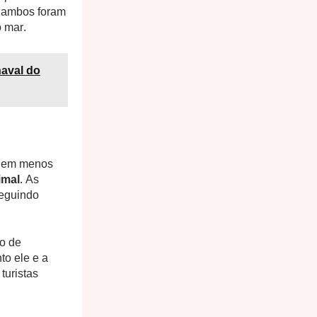
 ambos foram
o mar.
aval do
o, em menos
imal
. As
seguindo
ão de
to ele e a
turistas