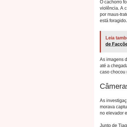
O cachorro fo
violência. A
por maus-trat
está foragido.
Leia tamb
de Facçõe
As imagens de
até a chegada
caso chocou 
Câmeras 
As investiga
morava captu
no elevador e
Junto de Tiag