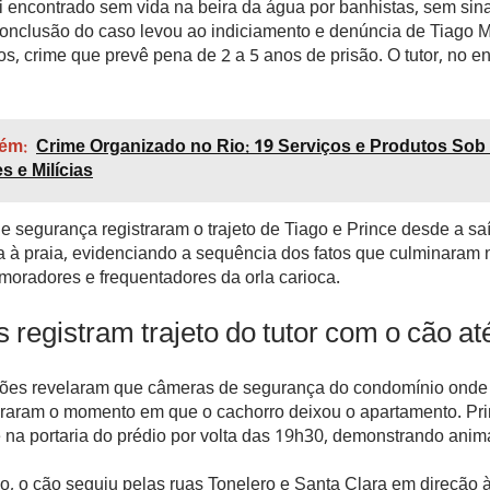
i encontrado sem vida na beira da água por banhistas, sem sina
 conclusão do caso levou ao indiciamento e denúncia de Tiago 
os, crime que prevê pena de 2 a 5 anos de prisão. O tutor, no en
ém:
Crime Organizado no Rio: 19 Serviços e Produtos Sob
s e Milícias
 segurança registraram o trajeto de Tiago e Prince desde a saí
 à praia, evidenciando a sequência dos fatos que culminaram n
moradores e frequentadores da orla carioca.
registram trajeto do tutor com o cão até
ções revelaram que câmeras de segurança do condomínio onde
raram o momento em que o cachorro deixou o apartamento. Pr
 na portaria do prédio por volta das 19h30, demonstrando anim
o, o cão seguiu pelas ruas Tonelero e Santa Clara em direção 