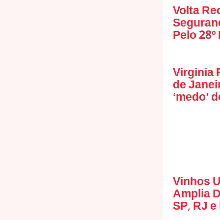
Volta Re
Seguranç
Pelo 28º
Virginia
de Janei
‘medo’ d
Vinhos U
Amplia 
SP, RJ e