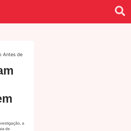
tam
 em
nvestigação, a
aia de