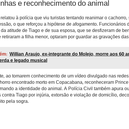
nhas e reconhecimento do animal
relatou à polícia que viu turistas tentando reanimar o cachorro,
essão, o que reforçou a hipótese de afogamento. Funcionários d
 da atitude de Tiago e de sua esposa, que se desfizeram de be
e retiraram a filha menor, optaram por guardar as gravações da
ém:
Willian Araujo, ex-integrante do Molejo, morre aos 60 
erda e legado musical
te, ao tomarem conhecimento de um vídeo divulgado nas redes
horro encontrado morto em Copacabana, reconheceram Prince
irmando a identidade do animal. A Polícia Civil também apura ou
 contra Tiago por injúria, extorsão e violação de domicílio, dec
ito pela sogra.