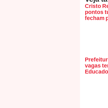
Veja t
Cristo R
pontos t
fecham p
Prefeitu
vagas te
Educador