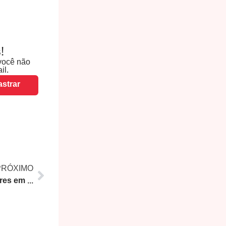
!
você não
il.
strar
PRÓXIMO
Douglas Ruas reúne apoiadores em Nova Iguaçu e defende maior protagonismo feminino na política do RJ