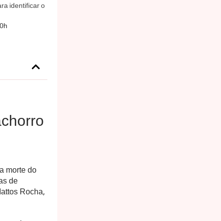
a identificar o
00h
cachorro
 a morte do
as de
 Mattos Rocha,