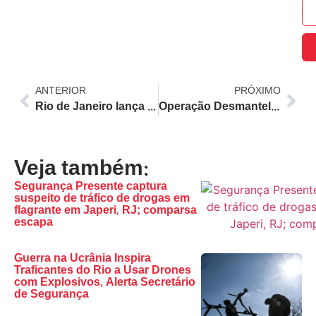
ANTERIOR
PRÓXIMO
Rio de Janeiro lança Distrito de Arte e Cultura da Lapa e inicia revitalização da Escadaria Selarón com R$ 1,7 milhão
Operação Desmantela Posto Clandestino de Gasolina em Duque de Caxias e Prende Seis Pessoas
Veja também:
Segurança Presente captura
suspeito de tráfico de drogas em
flagrante em Japeri, RJ; comparsa
escapa
Guerra na Ucrânia Inspira
Traficantes do Rio a Usar Drones
com Explosivos, Alerta Secretário
de Segurança